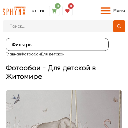
0
0
Меню
ua
ru
Фильтры
Главная
Фотообои
Для детской
Фотообои - Для детской в
Житомире