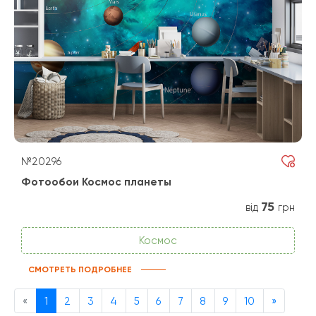
№20296
Фотообои Космос планеты
75
від
грн
Космос
СМОТРЕТЬ ПОДРОБНЕЕ
Previous
Next
«
1
2
3
4
5
6
7
8
9
10
»