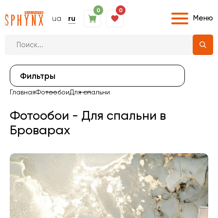
0
0
Меню
ua
ru
Фильтры
Главная
Фотообои
Для спальни
Фотообои - Для спальни в
Броварах