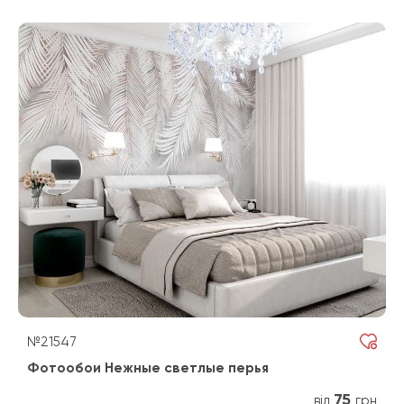
№21547
Фотообои Нежные светлые перья
75
від
грн