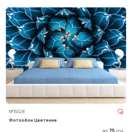
№15528
Фотообои Цветение
75
від
грн