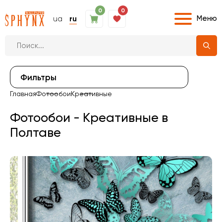
0
0
Меню
ua
ru
Фильтры
Главная
Фотообои
Креативные
Фотообои - Креативные в
Полтаве