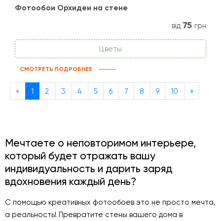
Фотообои Орхидеи на стене
75
від
грн
Цветы
СМОТРЕТЬ ПОДРОБНЕЕ
Previous
Next
«
1
2
3
4
5
6
7
8
9
10
»
Мечтаете о неповторимом интерьере,
который будет отражать вашу
индивидуальность и дарить заряд
вдохновения каждый день?
С помощью креативных фотообоев это не просто мечта,
а реальность! Превратите стены вашего дома в