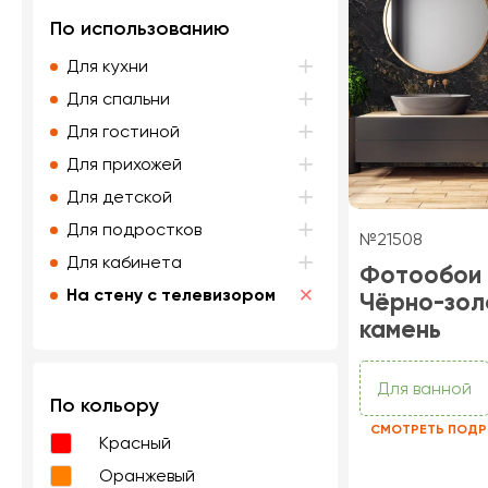
По использованию
Для кухни
Для спальни
Для гостиной
Для прихожей
Для детской
Для подростков
№21508
Для кабинета
Фотообои
На стену с телевизором
Чёрно-зол
камень
Для ванной
По кольору
СМОТРЕТЬ ПОДР
Красный
Оранжевый