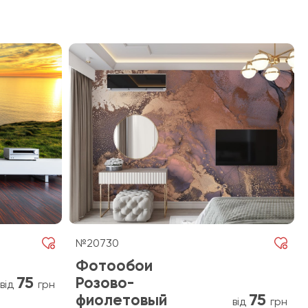
№20730
Фотообои
75
Розово-
від
грн
75
фиолетовый
від
грн