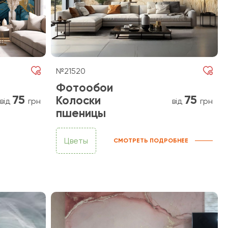
№21520
Фотообои
75
75
Колоски
від
грн
від
грн
пшеницы
Цветы
СМОТРЕТЬ ПОДРОБНЕЕ