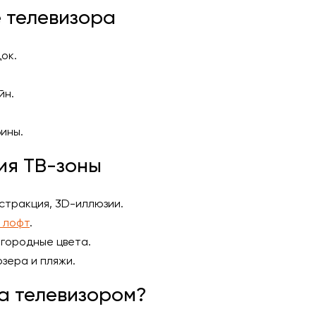
 телевизора
ок.
йн.
ины.
ия ТВ-зоны
стракция, 3D-иллюзии.
е лофт
.
агородные цвета.
зера и пляжи.
за телевизором?