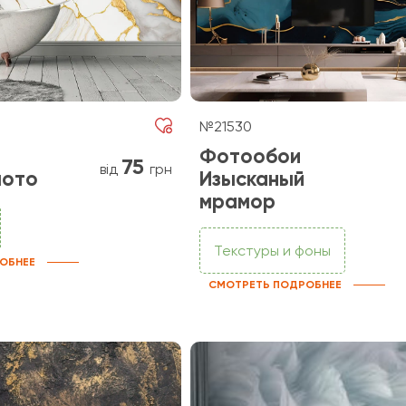
№21530
Фотообои
75
від
грн
лото
Изысканый
мрамор
Текстуры и фоны
ОБНЕЕ
СМОТРЕТЬ ПОДРОБНЕЕ