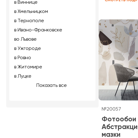
СМОТРЕТЬ ПОДР
в Виннице
в Хмельницком
в Тернополе
в Ивано-Франковске
во Львове
в Ужгороде
в Ровно
в Житомире
в Луцке
Показать все
№20057
Фотообои
Абстракци
мазки