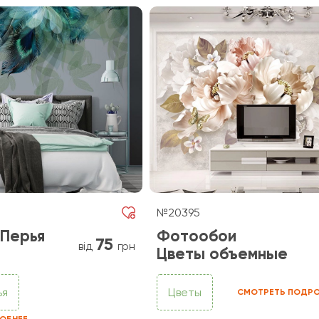
№20395
Перья
Фотообои
75
від
грн
Цветы объемные
ья
Цветы
СМОТРЕТЬ ПОДРО