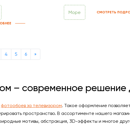
Море
СМОТРЕТЬ ПОДРО
ОБНЕЕ
Next
4
5
6
»
ом – современное решение 
ю
фотообоев за телевизором
. Такое оформление позволяет
турировать пространство. В ассортименте нашего магазин
риродные мотивы, абстракция, 3D-эффекты и многое друг