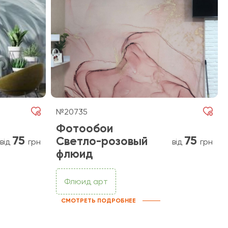
№20735
Фотообои
75
75
Светло-розовый
від
грн
від
грн
флюид
Флюид арт
СМОТРЕТЬ ПОДРОБНЕЕ