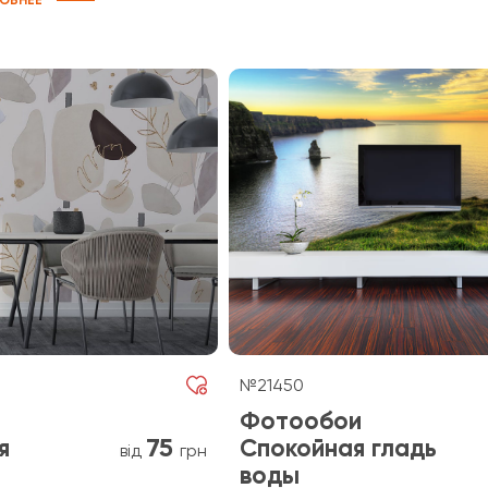
ОБНЕЕ
№21450
Фотообои
75
я
Спокойная гладь
від
грн
воды