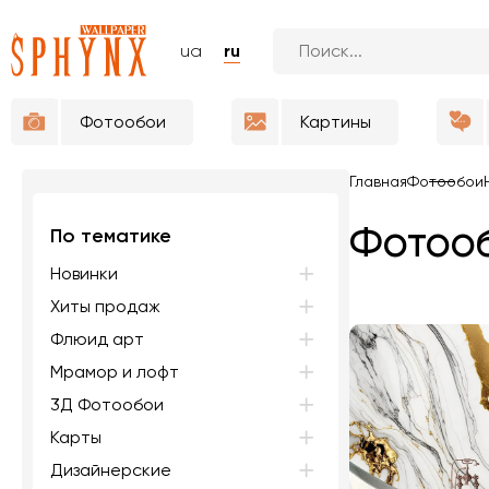
ua
ru
Фотообои
Картины
Главная
Фотообои
Фотооб
По тематике
Новинки
Хиты продаж
Флюид арт
Мрамор и лофт
3Д Фотообои
Карты
Дизайнерские