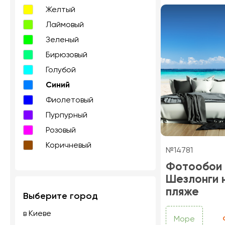
Желтый
Лаймовый
Зеленый
Бирюзовый
Голубой
Синий
Фиолетовый
Пурпурный
Розовый
Коричневый
№14781
Фотообои
Шезлонги 
пляже
Выберите город
в Киеве
Море