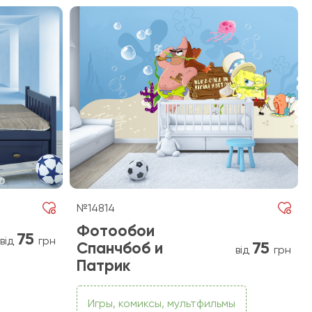
№14814
Фотообои
75
від
грн
75
Спанчбоб и
від
грн
Патрик
Игры, комиксы, мультфильмы