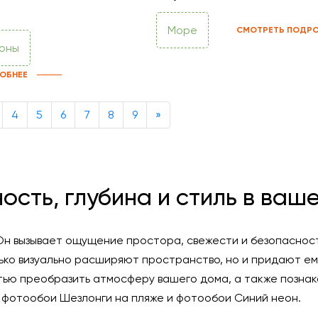
Море
СМОТРЕТЬ ПОДРО
фоны
ОБНЕЕ
Next
4
5
6
7
8
9
»
ость, глубина и стиль в ваш
. Он вызывает ощущение простора, свежести и безопасно
ко визуально расширяют пространство, но и придают ему
тью преобразить атмосферу вашего дома, а также познак
 фотообои Шезлонги на пляже и фотообои Синий неон.