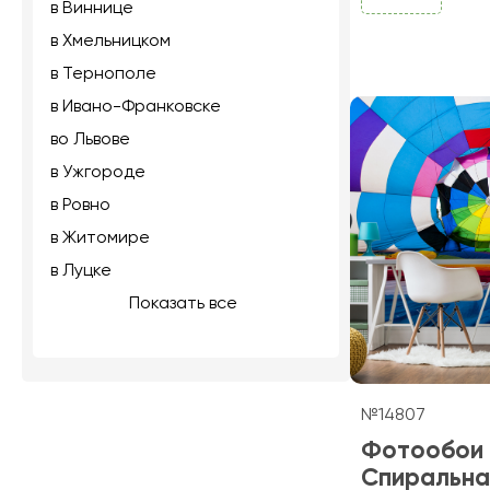
в Виннице
в Хмельницком
в Тернополе
в Ивано-Франковске
во Львове
в Ужгороде
в Ровно
в Житомире
в Луцке
Показать все
№14807
Фотообои
Спиральна