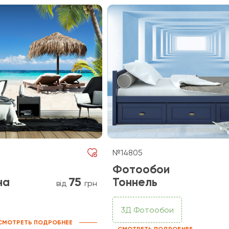
№14805
Фотообои
75
на
Тоннель
від
грн
3Д Фотообои
СМОТРЕТЬ ПОДРОБНЕЕ