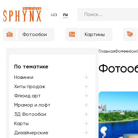
ua
ru
Фотообои
Картины
Главная
Фотообои
Фотооб
По тематике
Новинки
Хиты продаж
Флюид арт
Мрамор и лофт
3Д Фотообои
Карты
Дизайнерские