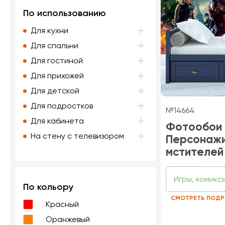
По использованию
Для кухни
Для спальни
Для гостиной
Для прихожей
Для детской
Для подростков
№14664
Для кабинета
Фотообои
На стену с телевизором
Персонаж
мстителей
Игры, комикс
По кольору
СМОТРЕТЬ ПОДР
Красный
Оранжевый