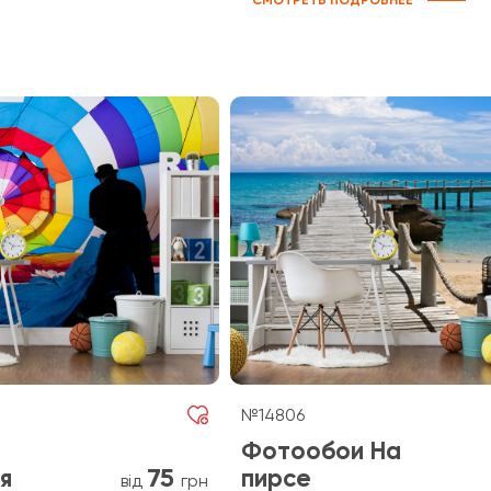
СМОТРЕТЬ ПОДРОБНЕЕ
№14806
Фотообои На
75
я
пирсе
від
грн