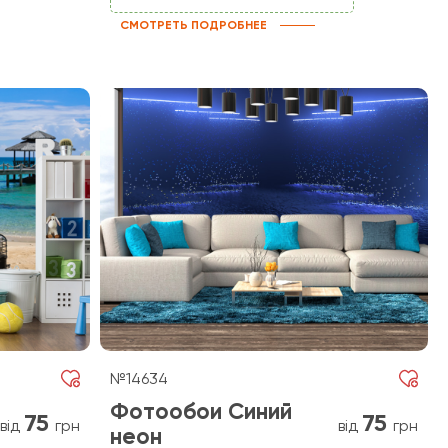
СМОТРЕТЬ ПОДРОБНЕЕ
№14634
Фотообои Синий
75
75
від
грн
від
грн
неон