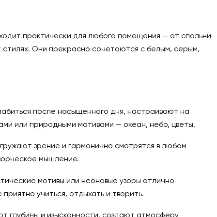
дходит практически для любого помещения — от спальни
 стилях. Они прекрасно сочетаются с белым, серым,
слабиться после насыщенного дня, настраивают на
ами или природными мотивами — океан, небо, цветы.
регружают зрение и гармонично смотрятся в любом
ворческое мышление.
стические мотивы или неоновые узоры отлично
приятно учиться, отдыхать и творить.
ют глубины и изысканности, создают атмосферу