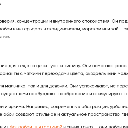
?
оверия, концентрации и внутреннего спокойствия. Он по
обои в интерьерах в скандинавском, морском или хай-тек
овым.
ние для тех, кто ценит уют и тишину. Они помогают рас
арианты с мягкими переходами цвета, акварельными мазк
ля мальчика, так и для девочки. Они успокаивают, не пе
ими существами пробуждают воображение и стимулируют т
и и яркими. Например, современные абстракции, урбани
 обои создают стильное и актуальное пространство, где 
йдут
фотообои для гостиной
в синих тонах — они добавля