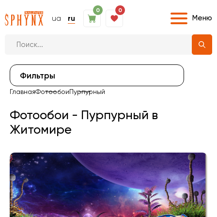
0
0
Меню
ua
ru
Фильтры
Главная
Фотообои
Пурпурный
Фотообои - Пурпурный в
Житомире