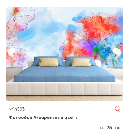
№14583
Фотообои Акварельные цветы
75
від
грн