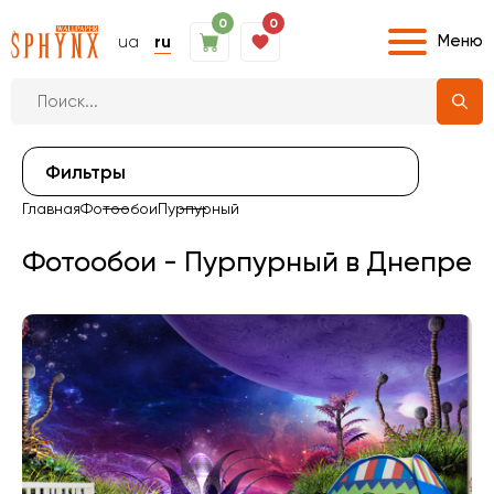
0
0
Меню
ua
ru
Фильтры
Главная
Фотообои
Пурпурный
Фотообои - Пурпурный в Днепре