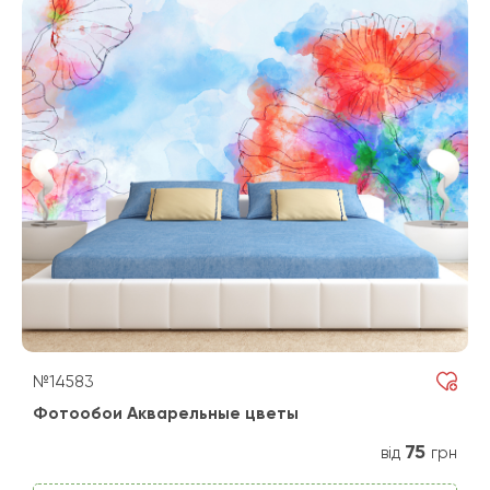
№14583
Фотообои Акварельные цветы
75
від
грн