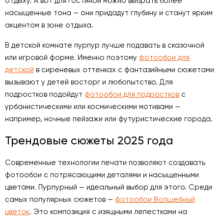
отдыху. А вот для гостиной можно выбрать более
насыщенные тона — они придадут глубину и станут ярким
акцентом в зоне отдыха.
В детской комнате пурпур лучше подавать в сказочной
или игровой форме. Именно поэтому
фотообои для
детской
в сиреневых оттенках с фантазийными сюжетами
вызывают у детей восторг и любопытство. Для
подростков подойдут
фотообои для подростков
с
урбанистическими или космическими мотивами —
например, ночные пейзажи или футуристические города.
Трендовые сюжеты 2025 года
Современные технологии печати позволяют создавать
фотообои с потрясающими деталями и насыщенными
цветами. Пурпурный — идеальный выбор для этого. Среди
самых популярных сюжетов —
фотообои Волшебный
цветок
. Это композиция с изящными лепестками на