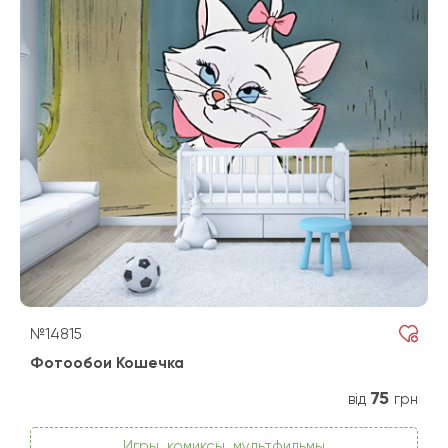
№14815
Фотообои Кошечка
75
від
грн
Игры, комиксы, мультфильмы