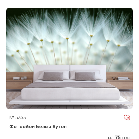
№15353
Фотообои Белый бутон
75
від
грн