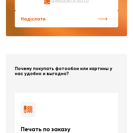
Прикріпити фото
Надіслати
Почему покупать фотообои или картины у
нас удобно и выгодно?
Печать по заказу
Б