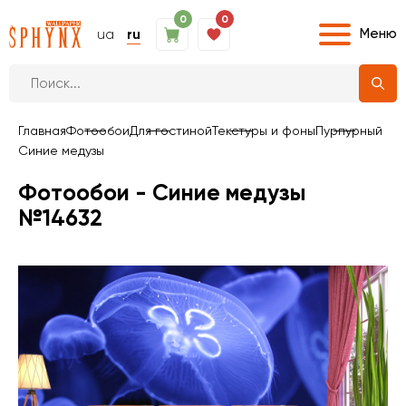
0
0
Меню
ua
ru
Главная
Фотообои
Для гостиной
Текстуры и фоны
Пурпурный
Синие медузы
Фотообои - Синие медузы
№14632