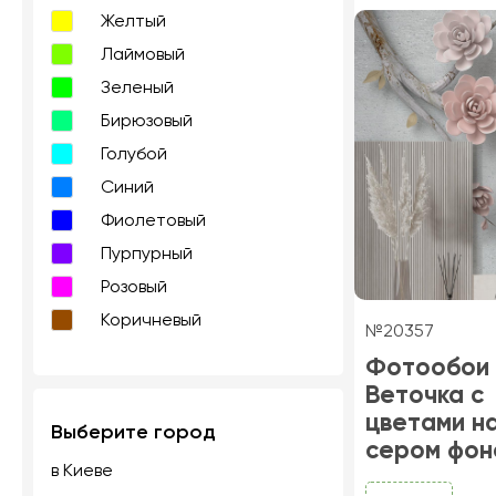
Желтый
Лаймовый
Зеленый
Бирюзовый
Голубой
Синий
Фиолетовый
Пурпурный
Розовый
Коричневый
№20357
Фотообои
Веточка с
цветами н
Выберите город
сером фон
в Киеве