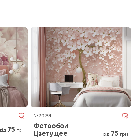
№20291
Фотообои
75
від
грн
75
Цветущее
від
грн