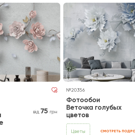
№20356
Фотообои
Веточка голубых
75
від
грн
а
цветов
е
Цветы
СМОТРЕТЬ ПОДРО