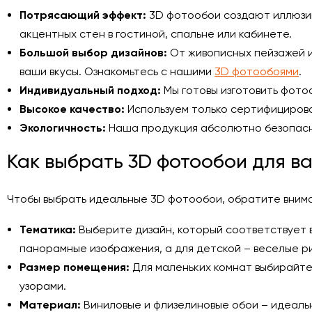
Потрясающий эффект:
3D фотообои создают иллюзию
акцентных стен в гостиной, спальне или кабинете.
Большой выбор дизайнов:
От живописных пейзажей и
ваши вкусы. Ознакомьтесь с нашими
3D фотообоями
.
Индивидуальный подход:
Мы готовы изготовить фото
Высокое качество:
Используем только сертифицирова
Экологичность:
Наша продукция абсолютно безопасн
Как выбрать 3D фотообои для в
Чтобы выбрать идеальные 3D фотообои, обратите вним
Тематика:
Выберите дизайн, который соответствует 
панорамные изображения, а для детской – веселые р
Размер помещения:
Для маленьких комнат выбирайте
узорами.
Материал:
Виниловые и флизелиновые обои – идеальны