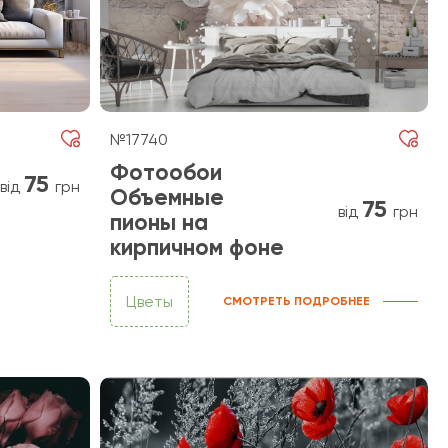
№17740
Фотообои
75
від
грн
Объемные
75
від
грн
пионы на
кирпичном фоне
Цветы
СМОТРЕТЬ ПОДРОБНЕЕ