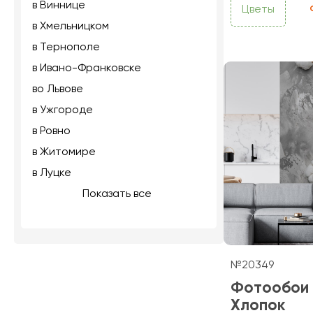
в Виннице
Цветы
в Хмельницком
в Тернополе
в Ивано-Франковске
во Львове
в Ужгороде
в Ровно
в Житомире
в Луцке
Показать все
№20349
Фотообои
Хлопок