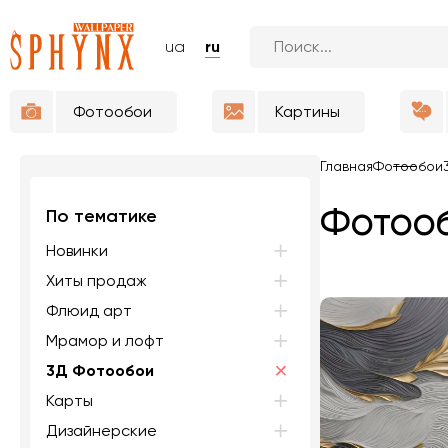
ua
ru
Фотообои
Картины
Главная
Фотообои
Фотооб
По тематике
Новинки
Хиты продаж
Флюид арт
Мрамор и лофт
3Д Фотообои
Карты
Дизайнерские