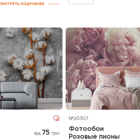
СМОТРЕТЬ ПОДРОБНЕЕ
№20307
Фотообои
75
від
грн
Розовые пионы