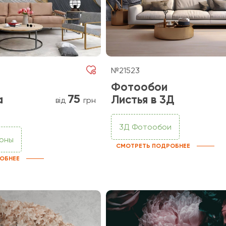
№21523
Фотообои
75
а
Листья в 3Д
від
грн
3Д Фотообои
фоны
СМОТРЕТЬ ПОДРОБНЕЕ
ОБНЕЕ