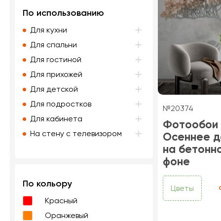
По использованию
Для кухни
Для спальни
Для гостиной
Для прихожей
Для детской
Для подростков
№20374
Для кабинета
Фотообои
На стену с телевизором
Осеннее д
на бетонн
фоне
По кольору
Цветы
Красный
Оранжевый