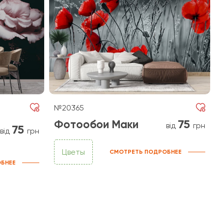
№20365
75
Фотообои Маки
від
грн
75
від
грн
Цветы
СМОТРЕТЬ ПОДРОБНЕЕ
БНЕЕ