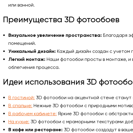
или ванной.
Преимущества 3D фотообоев
Визуальное увеличение пространства:
Благодаря эф
помещений.
Уникальный дизайн:
Каждый дизайн создан с учетом п
Легкий монтаж:
Наши фотообои просты в монтаже, и 
облегчения процесса.
Идеи использования 3D фотообо
В гостиной:
3D фотообои на акцентной стене станут 
В спальне:
Нежные 3D фотообои с природными мотива
В рабочем кабинете:
Яркие 3D фотообои с абстрактн
На кухне:
3D фотообои с мраморными текстурами доба
В кафе или ресторане:
3D фотообои создадут в ваше