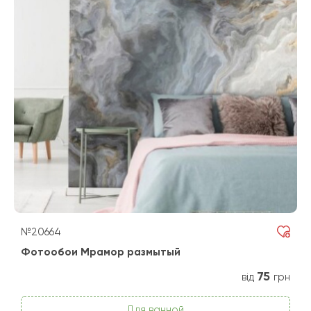
№20664
Фотообои Мрамор размытый
75
від
грн
Для ванной