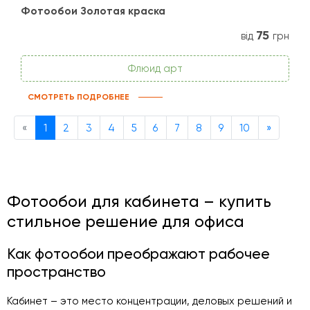
Фотообои Золотая краска
75
від
грн
Флюид арт
СМОТРЕТЬ ПОДРОБНЕЕ
Previous
Next
«
1
2
3
4
5
6
7
8
9
10
»
Фотообои для кабинета – купить
стильное решение для офиса
Как фотообои преображают рабочее
пространство
Кабинет – это место концентрации, деловых решений и