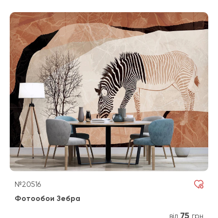
№20516
Фотообои Зебра
75
від
грн