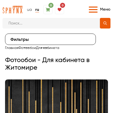
0
0
Меню
ua
ru
Фильтры
Главная
Фотообои
Для кабинета
Фотообои - Для кабинета в
Житомире