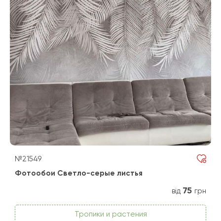
№21549
Фотообои Светло-серые листья
75
від
грн
Тропики и растения