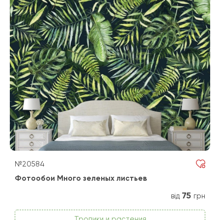
№20584
Фотообои Много зеленых листьев
75
від
грн
Тропики и растения