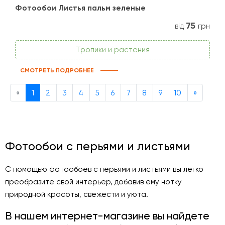
Фотообои Листья пальм зеленые
75
від
грн
Тропики и растения
СМОТРЕТЬ ПОДРОБНЕЕ
Previous
Next
«
1
2
3
4
5
6
7
8
9
10
»
Фотообои с перьями и листьями
С помощью фотообоев с перьями и листьями вы легко
преобразите свой интерьер, добавив ему нотку
природной красоты, свежести и уюта.
В нашем интернет-магазине вы найдете