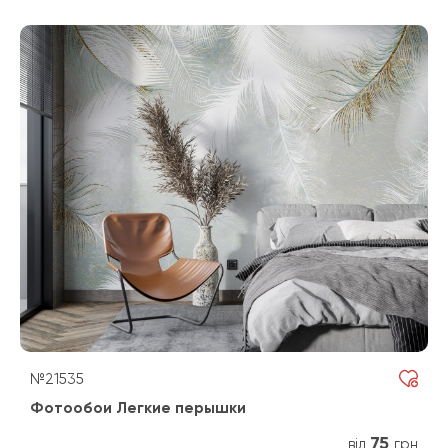
№21535
Фотообои Легкие перышки
75
від
грн