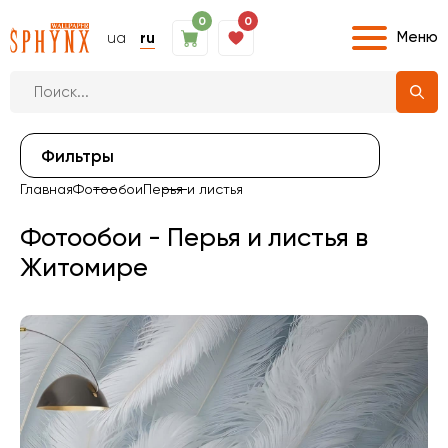
0
0
Меню
ua
ru
Фильтры
Главная
Фотообои
Перья и листья
Фотообои - Перья и листья в
Житомире