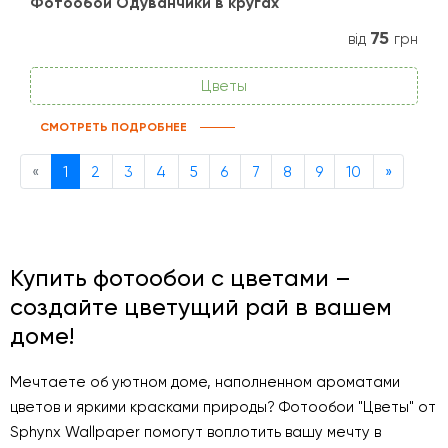
Фотообои Одуванчики в кругах
75
від
грн
Цветы
СМОТРЕТЬ ПОДРОБНЕЕ
Previous
Next
«
1
2
3
4
5
6
7
8
9
10
»
Купить фотообои с цветами –
создайте цветущий рай в вашем
доме!
Мечтаете об уютном доме, наполненном ароматами
цветов и яркими красками природы? Фотообои "Цветы" от
Sphynx Wallpaper помогут воплотить вашу мечту в