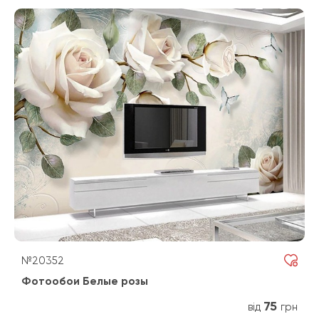
№20352
Фотообои Белые розы
75
від
грн