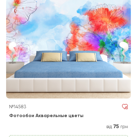
№14583
Фотообои Акварельные цветы
75
від
грн