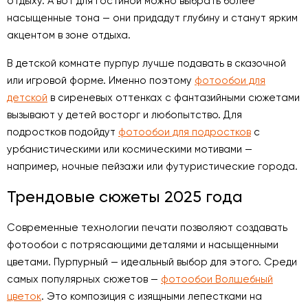
отдыху. А вот для гостиной можно выбрать более
насыщенные тона — они придадут глубину и станут ярким
акцентом в зоне отдыха.
В детской комнате пурпур лучше подавать в сказочной
или игровой форме. Именно поэтому
фотообои для
детской
в сиреневых оттенках с фантазийными сюжетами
вызывают у детей восторг и любопытство. Для
подростков подойдут
фотообои для подростков
с
урбанистическими или космическими мотивами —
например, ночные пейзажи или футуристические города.
Трендовые сюжеты 2025 года
Современные технологии печати позволяют создавать
фотообои с потрясающими деталями и насыщенными
цветами. Пурпурный — идеальный выбор для этого. Среди
самых популярных сюжетов —
фотообои Волшебный
цветок
. Это композиция с изящными лепестками на