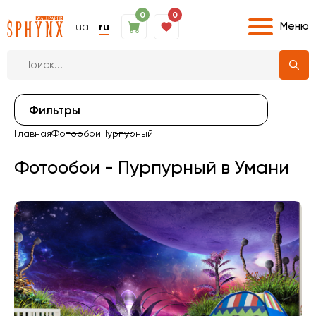
0
0
Меню
ua
ru
Фильтры
Главная
Фотообои
Пурпурный
Фотообои - Пурпурный в Умани