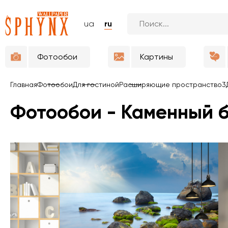
ua
ru
Фотообои
Картины
Главная
Фотообои
Для гостиной
Расширяющие пространство
3
Фотообои - Каменный 