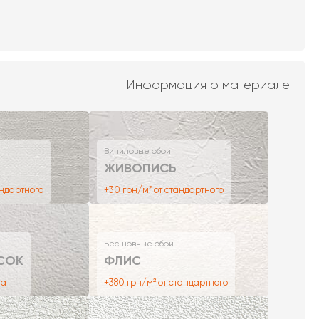
Информация о материале
Виниловые обои
ЖИВОПИСЬ
андартного
+30 грн/м² от стандартного
Бесшовные обои
СОК
ФЛИС
на
+380 грн/м² от стандартного