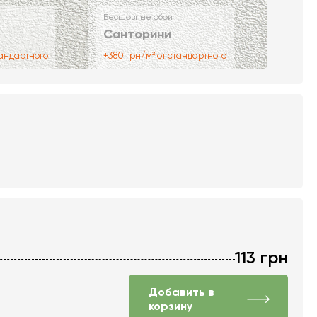
Бесшовные обои
Санторини
тандартного
+380 грн/м² от стандартного
113
грн
Добавить в
корзину