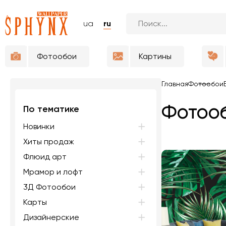
ua
ru
Фотообои
Картины
Главная
Фотообои
Фотооб
По тематике
Новинки
Хиты продаж
Флюид арт
Мрамор и лофт
3Д Фотообои
Карты
Дизайнерские