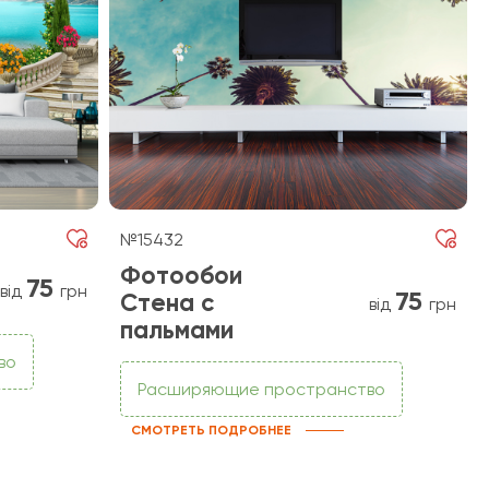
№15432
Фотообои
75
від
грн
75
Стена с
від
грн
пальмами
во
Расширяющие пространство
СМОТРЕТЬ ПОДРОБНЕЕ