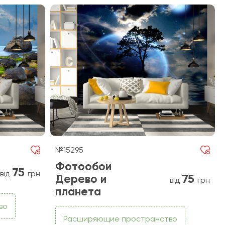
№15295
Фотообои
75
від
грн
75
Дерево и
від
грн
планета
во
Расширяющие пространство