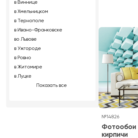
в Виннице
в Хмельницком
в Тернополе
в Ивано-Франковске
во Львове
в Ужгороде
в Ровно
в Житомире
в Луцке
Показать все
№14826
Фотообои
кирпичи