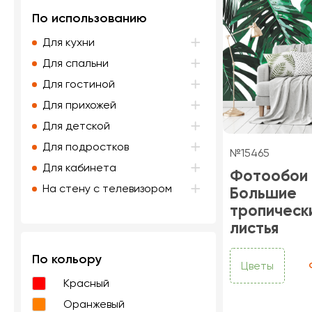
По использованию
Для кухни
Для спальни
Для гостиной
Для прихожей
Для детской
Для подростков
№15465
Для кабинета
Фотообои
На стену с телевизором
Большие
тропическ
листья
По кольору
Цветы
Красный
Оранжевый