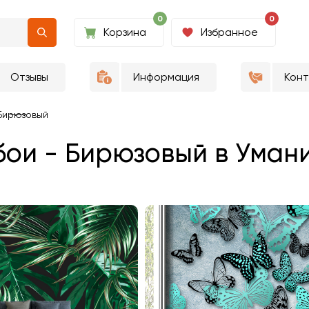
0
0
Корзина
Избранное
Отзывы
Информация
Кон
Бирюзовый
ои - Бирюзовый в Уман