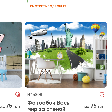
СМОТРЕТЬ ПОДРОБНЕЕ
№14808
Фотообои Весь
75
75
від
грн
від
грн
мир за стеной