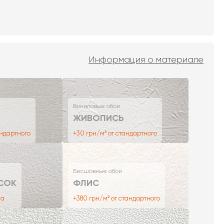
Информация о материале
Виниловые обои
ЖИВОПИСЬ
андартного
+30 грн/м² от стандартного
Бесшовные обои
СОК
ФЛИС
на
+380 грн/м² от стандартного