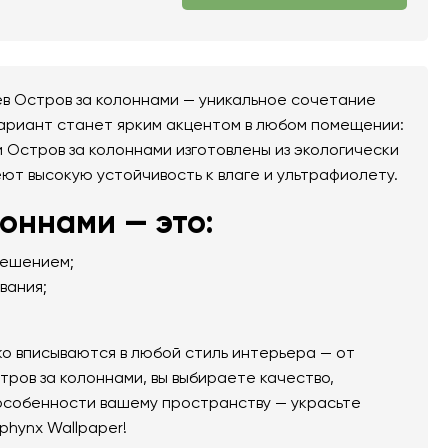
в Остров за колоннами — уникальное сочетание
вариант станет ярким акцентом в любом помещении:
и Остров за колоннами изготовлены из экологически
еют высокую устойчивость к влаге и ультрафиолету.
оннами — это:
решением;
вания;
о вписываются в любой стиль интерьера — от
тров за колоннами, вы выбираете качество,
 особенности вашему пространству — украсьте
phynx Wallpaper!