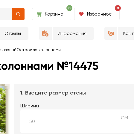
0
0
Корзина
Избранное
Отзывы
Информация
Кон
рюзовый
Остров за колоннами
 колоннами №14475
1. Введите размер стены
Ширина
СМ