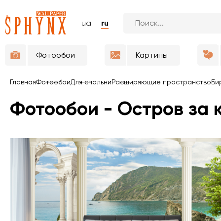
ua
ru
Фотообои
Картины
Главная
Фотообои
Для спальни
Расширяющие пространство
Би
Фотообои - Остров за