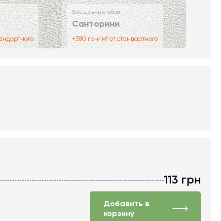
Бесшовные обои
Санторини
тандартного
+380 грн/м² от стандартного
113
грн
Добавить в
корзину