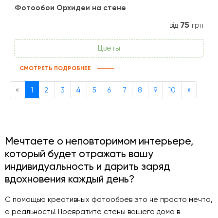
Фотообои Орхидеи на стене
75
від
грн
Цветы
СМОТРЕТЬ ПОДРОБНЕЕ
Previous
Next
«
1
2
3
4
5
6
7
8
9
10
»
Мечтаете о неповторимом интерьере,
который будет отражать вашу
индивидуальность и дарить заряд
вдохновения каждый день?
С помощью креативных фотообоев это не просто мечта,
а реальность! Превратите стены вашего дома в