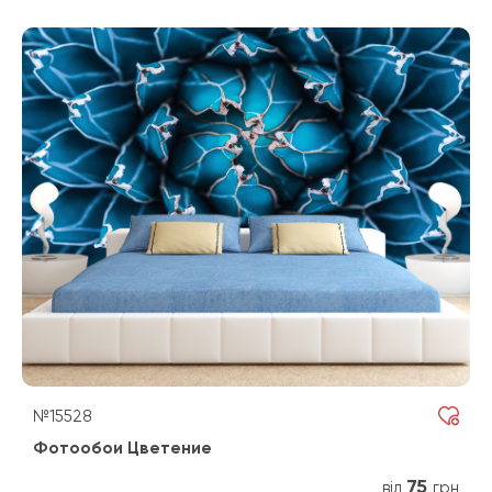
№15528
Фотообои Цветение
75
від
грн