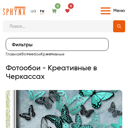
0
0
Меню
ua
ru
Фильтры
Главная
Фотообои
Креативные
Фотообои - Креативные в
Черкассах