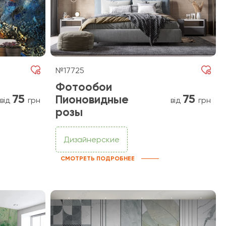
№17725
Фотообои
75
75
Пионовидные
від
грн
від
грн
розы
Дизайнерские
СМОТРЕТЬ ПОДРОБНЕЕ