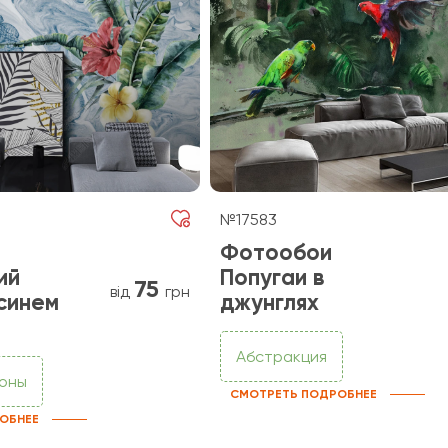
№17583
Фотообои
ий
Попугаи в
75
від
грн
синем
джунглях
Абстракция
фоны
СМОТРЕТЬ ПОДРОБНЕЕ
ОБНЕЕ