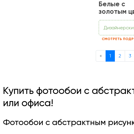
Белые с
золотым ц
Дизайнерски
СМОТРЕТЬ ПОДР
Previous
«
1
2
3
Купить фотообои с абстрак
или офиса!
Фотообои с абстрактным рисунк