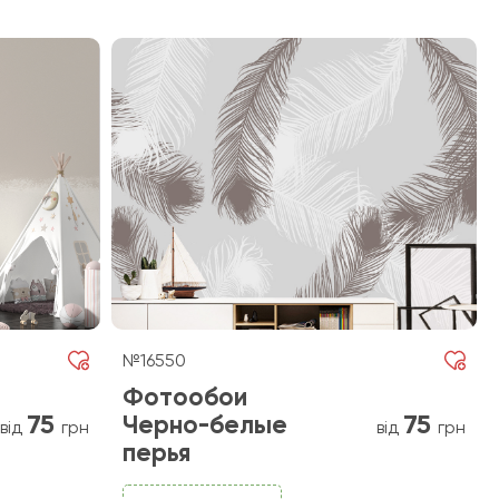
№16550
Фотообои
75
75
Черно-белые
від
грн
від
грн
перья