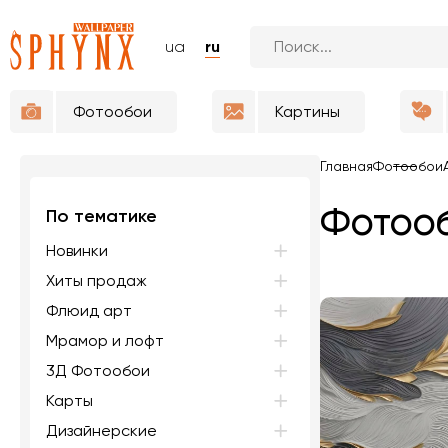
ua
ru
Фотообои
Картины
Главная
Фотообои
Фотооб
По тематике
Новинки
Хиты продаж
Флюид арт
Мрамор и лофт
3Д Фотообои
Карты
Дизайнерские