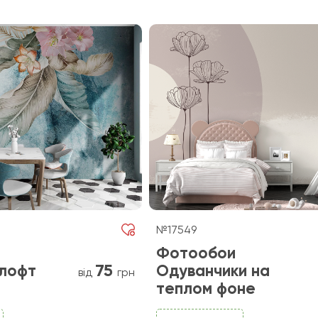
№17549
Фотообои
75
 лофт
Одуванчики на
від
грн
теплом фоне