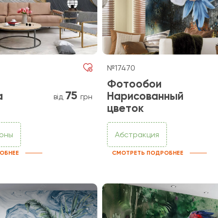
№17470
Фотообои
75
а
Нарисованный
від
грн
цветок
фоны
Абстракция
ОБНЕЕ
СМОТРЕТЬ ПОДРОБНЕЕ