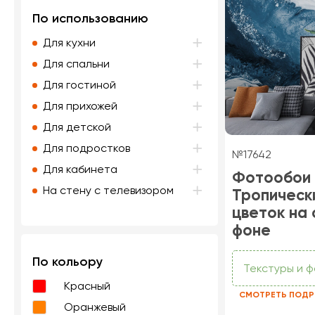
По использованию
Для кухни
Для спальни
Для гостиной
Для прихожей
Для детской
Для подростков
№17642
Для кабинета
Фотообои
На стену с телевизором
Тропическ
цветок на 
фоне
По кольору
Текстуры и 
Красный
СМОТРЕТЬ ПОДР
Оранжевый