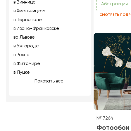
в Виннице
Абстракция
в Хмельницком
СМОТРЕТЬ ПОДР
в Тернополе
в Ивано-Франковске
во Львове
в Ужгороде
в Ровно
в Житомире
в Луцке
Показать все
№17264
Фотообои