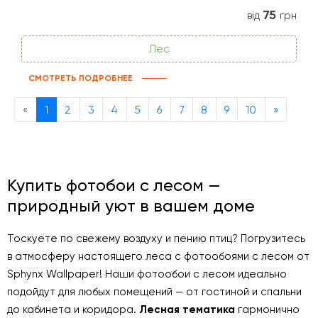
75
від
грн
Лес
СМОТРЕТЬ ПОДРОБНЕЕ
Previous
Next
«
1
2
3
4
5
6
7
8
9
10
»
Купить фотобои с лесом —
природный уют в вашем доме
Тоскуете по свежему воздуху и пению птиц? Погрузитесь
в атмосферу настоящего леса с фотообоями с лесом от
Sphynx Wallpaper! Наши фотообои с лесом идеально
подойдут для любых помещений — от гостиной и спальни
до кабинета и коридора.
Лесная тематика
гармонично