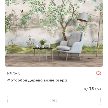
№17548
Фотообои Дерево возле озера
75
від
грн
Лес