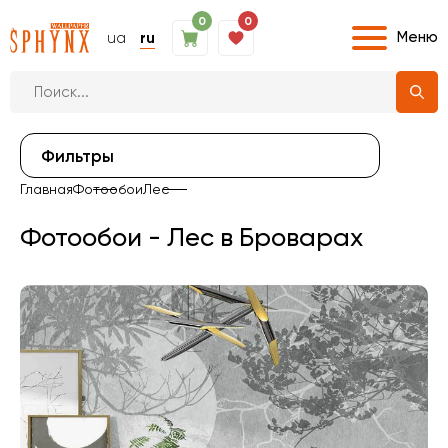
0
0
Меню
ua
ru
Фильтры
Главная
Фотообои
Лес
Фотообои - Лес в Броварах