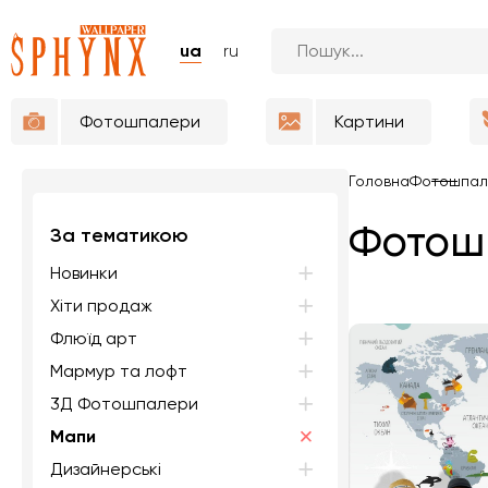
ua
ru
Фотошпалери
Картини
Головна
Фотошпал
Фотош
За тематикою
Новинки
Хіти продаж
Флюїд арт
Мармур та лофт
3Д Фотошпалери
Мапи
Дизайнерські