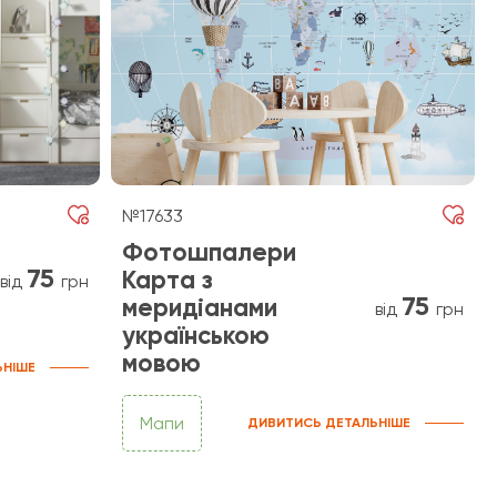
№17633
Фотошпалери
75
Карта з
від
грн
75
меридіанами
від
грн
українською
мовою
ЬНІШЕ
Мапи
ДИВИТИСЬ ДЕТАЛЬНІШЕ