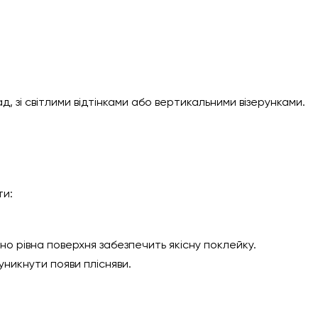
зі світлими відтінками або вертикальними візерунками.
ти:
но рівна поверхня забезпечить якісну поклейку.
никнути появи плісняви.