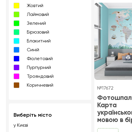
Жовтий
Лаймовий
Зелений
Бірюзовий
Блакитний
Синій
Фіолетовий
Пурпурний
Трояндовий
Коричневий
№17672
Фотошпал
Карта
українськ
Виберіть місто
мовою в бі
у Києві