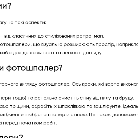
ми?
гу на такі аспекти:
– від класичних до стилізованих ретро-мап.
тошпалери, що візуально розширюють простір, наприклад, 
вибір для довговічності та легкості догляду.
йки фотошпалер?
 гарного вигляду фотошпалер. Ось кроки, які варто викона
ери тощо) та ретельно очистіть стіну від пилу та бруду.
або тріщини, обробіть їх шпаклівкою та зашліфуйте. Ідеаль
ії (зчеплення) фотошпалер із стіною. Це також допоможе у
і перед початком робіт.
алери?