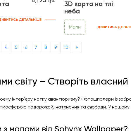
від
грн
рта
3D карта на тлі
неба
ДИВИТИСЬ ДЕТАЛЬНІШЕ
Мапи
ДИВИТИСЬ ДЕТАЛ
Next
4
5
6
7
8
9
10
»
 світу – Створіть власний В
оєму інтер'єру нотку авантюризму? Фотошпалери із зобр
к атмосферою подорожей, натхнення та свободи. У нашому
з мапами від Sphynx Wallpaper?