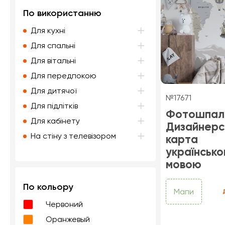
По використанню
Для кухні
Для спальні
Для вітальні
Для передпокою
Для дитячої
№17671
Для підлітків
Фотошпал
Для кабінету
Дизайнерс
На стіну з телевізором
карта
українськ
мовою
По кольору
Мапи
Червоний
Оранжевый