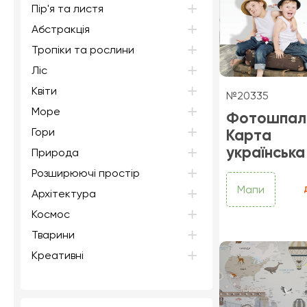
Пір'я та листя
Абстракція
Тропіки та рослини
Ліс
Квіти
№20335
Море
Фотошпал
Гори
Карта
українська
Природа
Розширюючі простір
Мапи
Архітектура
Космос
Тварини
Креативні