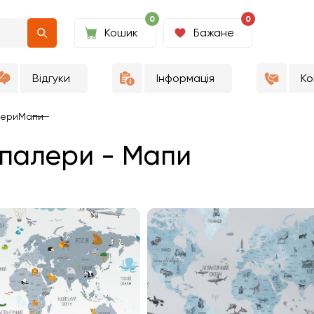
0
0
Кошик
Бажане
Відгуки
Інформація
Ко
ери
Мапи
палери - Мапи