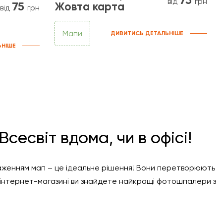
від
грн
75
Жовта карта
від
грн
Мапи
ДИВИТИСЬ ДЕТАЛЬНІШЕ
ЬНІШЕ
сесвіт вдома, чи в офісі!
аженням мап – це ідеальне рішення! Вони перетворюють
 інтернет-магазині ви знайдете найкращі фотошпалери з