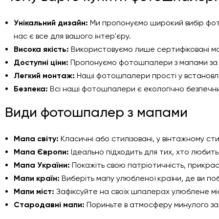
Унікальний дизайн:
Ми пропонуємо широкий вибір фотош
нас є все для вашого інтер'єру.
Висока якість:
Використовуємо лише сертифіковані мате
Доступні ціни:
Пропонуємо фотошпалери з мапами за ви
Легкий монтаж:
Наші фотошпалери прості у встановлен
Безпека:
Всі наші фотошпалери є екологічно безпечни
Види фотошпалер з мапами
Мапа світу:
Класичні або стилізовані, у вінтажному сти
Мапа Європи:
Ідеально підходить для тих, хто любит
Мапа України:
Покажіть свою патріотичність, прикра
Мапи країн:
Виберіть мапу улюбленої країни, де ви по
Мапи міст:
Зафіксуйте на своїх шпалерах улюблене міс
Стародавні мапи:
Пориньте в атмосферу минулого за