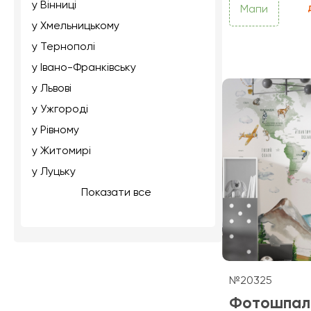
у Вінниці
Мапи
у Хмельницькому
у Тернополі
у Івано-Франківську
у Львові
у Ужгороді
у Рівному
у Житомирі
у Луцьку
Показати все
№20325
Фотошпал