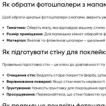
Як обрати фотошпалери з мапа
Щоб обрати ідеальні фотошпалери з мапами, зверніть ува
Тематика:
Оберіть мапу, яка відповідає вашому стилю 
Розмір приміщення:
Для маленьких кімнат обирайте фо
Матеріал:
Вінілові та флізелінові шпалери – ідеальний 
Як підготувати стіну для покле
Правильна підготовка стін – це ключ до довговічності та
Очищення стін:
Видаліть старе покриття (фарбу, шпал
Вирівнювання поверхні:
Якщо стіни мають нерівності 
Грунтування:
Нанесіть грунтовку для покращення адгез
Просушування:
Переконайтеся, що стіни повністю сух
Як правильно поклеїти фотошп