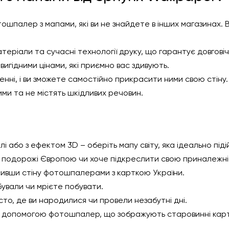
палер з мапами, які ви не знайдете в інших магазинах. В
ріали та сучасні технології друку, що гарантує довговіч
гідними цінами, які приємно вас здивують.
ні, і ви зможете самостійно прикрасити ними свою стіну.
ми та не містять шкідливих речовин.
лі або з ефектом 3D – оберіть мапу світу, яка ідеально під
ь подорожі Європою чи хоче підкреслити свою приналежніс
сивши стіну фотошпалерами з карткою України.
бували чи мрієте побувати.
то, де ви народилися чи провели незабутні дні.
 допомогою фотошпалер, що зображують старовинні карти 