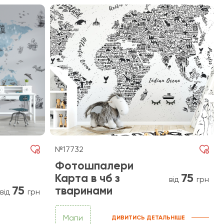
№17732
Фотошпалери
75
Карта в чб з
від
грн
75
тваринами
від
грн
Мапи
ДИВИТИСЬ ДЕТАЛЬНІШЕ