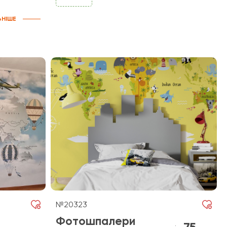
ЬНІШЕ
№20323
Фотошпалери
75