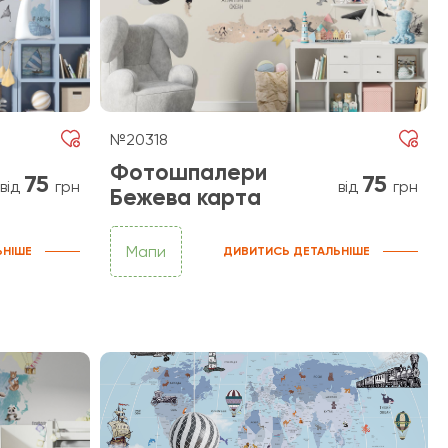
№20318
Фотошпалери
75
75
від
грн
від
грн
Бежева карта
Мапи
ЬНІШЕ
ДИВИТИСЬ ДЕТАЛЬНІШЕ