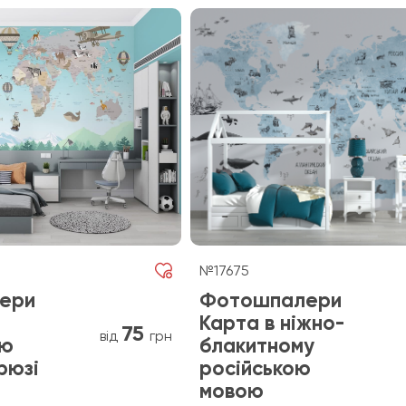
№17675
ери
Фотошпалери
Карта в ніжно-
75
від
грн
ою
блакитному
рюзі
російською
мовою