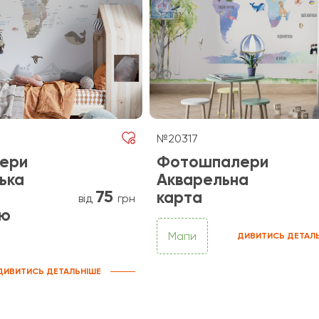
№20317
ери
Фотошпалери
ька
Акварельна
75
карта
від
грн
ою
Мапи
ДИВИТИСЬ ДЕТАЛ
ДИВИТИСЬ ДЕТАЛЬНІШЕ