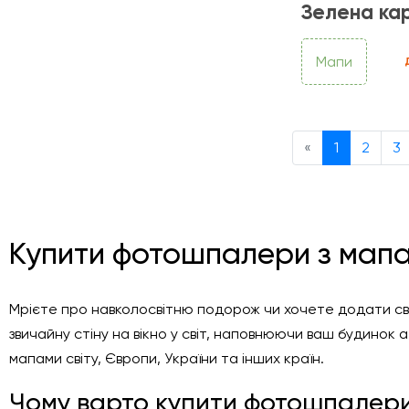
Зелена ка
Мапи
Previous
«
1
2
3
Купити фотошпалери з мапами
Мрієте про навколосвітню подорож чи хочете додати св
звичайну стіну на вікно у світ, наповнюючи ваш будино
мапами світу, Європи, України та інших країн.
Чому варто купити фотошпалери 