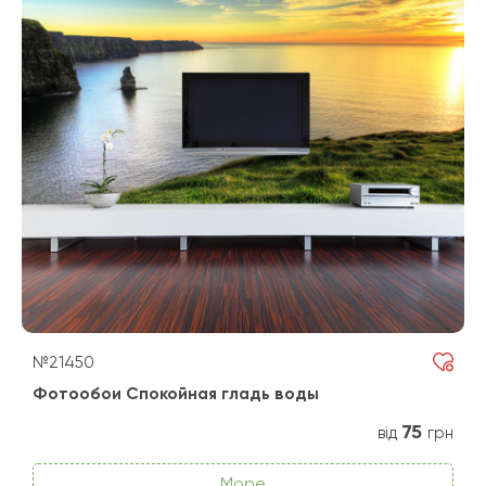
№21450
Фотообои Спокойная гладь воды
75
від
грн
Море