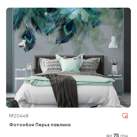
№20448
Фотообои Перья павлина
75
від
грн