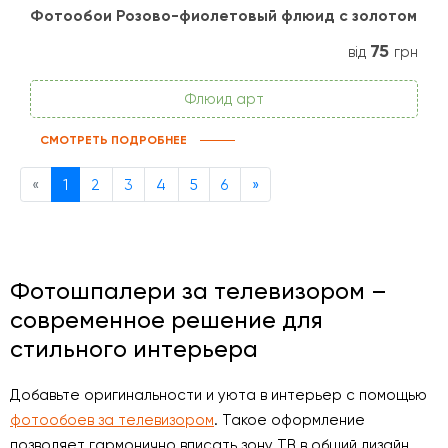
Фотообои Розово-фиолетовый флюид с золотом
75
від
грн
Флюид арт
СМОТРЕТЬ ПОДРОБНЕЕ
Previous
Next
«
1
2
3
4
5
6
»
Фотошпалери за телевизором –
современное решение для
стильного интерьера
Добавьте оригинальности и уюта в интерьер с помощью
фотообоев за телевизором
. Такое оформление
позволяет гармонично вписать зону ТВ в общий дизайн