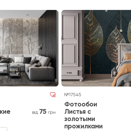
№17545
Фотообои
75
кие
Листья с
від
грн
золотыми
прожилками