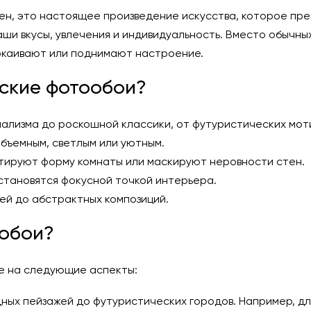
ен, это настоящее произведение искусства, которое пр
ши вкусы, увлечения и индивидуальность. Вместо обычны
покаивают или поднимают настроение.
ские фотообои?
мализма до роскошной классики, от футуристических мот
бъемным, светлым или уютным.
тируют форму комнаты или маскируют неровности стен.
становятся фокусной точкой интерьера.
ей до абстрактных композиций.
ообои?
е на следующие аспекты:
дных пейзажей до футуристических городов. Например, д