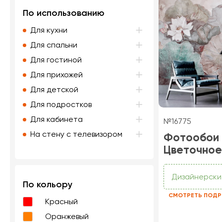
По использованию
Для кухни
Для спальни
Для гостиной
Для прихожей
Для детской
Для подростков
Для кабинета
№16775
На стену с телевизором
Фотообои
Цветочное
Дизайнерски
По кольору
СМОТРЕТЬ ПОДР
Красный
Оранжевый