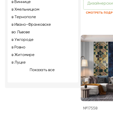
в Виннице
Дизайнерски
в Хмельницком
СМОТРЕТЬ ПОДР
в Тернополе
в Ивано-Франковске
во Львове
в Ужгороде
в Ровно
в Житомире
в Луцке
Показать все
№17558