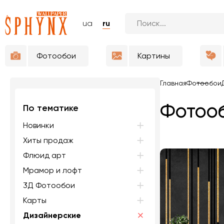
ua
ru
Фотообои
Картины
Главная
Фотообои
Фотооб
По тематике
Новинки
Хиты продаж
Флюид арт
Мрамор и лофт
3Д Фотообои
Карты
Дизайнерские