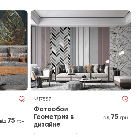
№17557
Фотообои
75
Геометрия в
від
грн
75
від
грн
дизайне