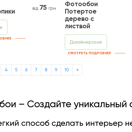
Фотообои
75
від
грн
опики
Потертое
дерево с
листвой
е
ОБНЕЕ
Дизайнерские
СМОТРЕТЬ ПОДРОБНЕЕ
Next
4
5
6
7
8
9
10
»
бои – Создайте уникальный с
егкий способ сделать интерьер 