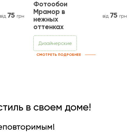
Фотообои
Мрамор в
75
75
від
грн
від
грн
нежных
оттенках
Дизайнерские
СМОТРЕТЬ ПОДРОБНЕЕ
тиль в своем доме!
неповторимым!