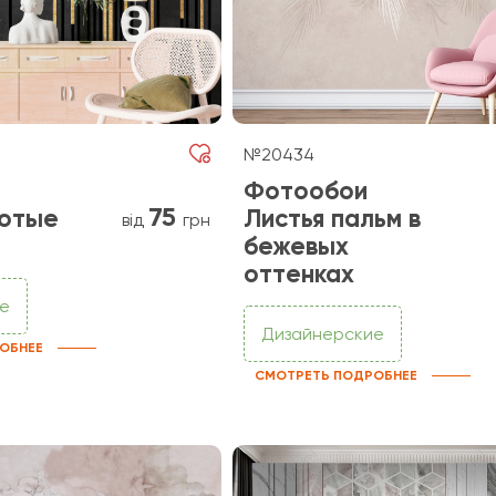
№20434
Фотообои
75
лотые
Листья пальм в
від
грн
бежевых
оттенках
е
Дизайнерские
ОБНЕЕ
СМОТРЕТЬ ПОДРОБНЕЕ