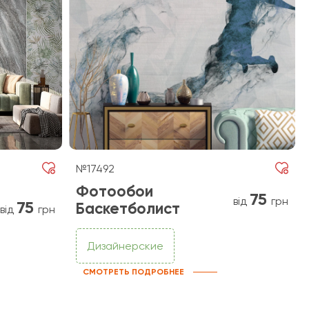
№17492
Фотообои
75
від
грн
75
Баскетболист
від
грн
Дизайнерские
СМОТРЕТЬ ПОДРОБНЕЕ