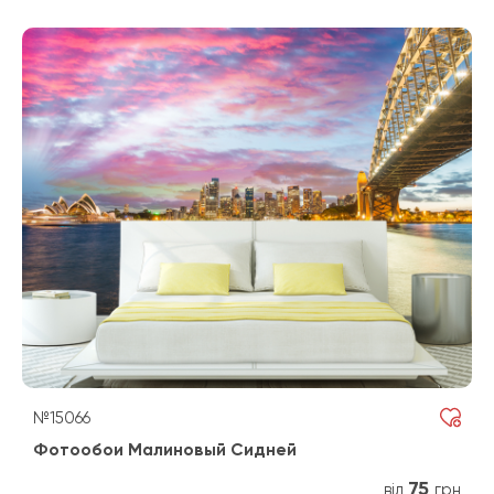
№15066
Фотообои Малиновый Сидней
75
від
грн