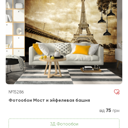
№15286
Фотообои Мост и эйфелевая башня
75
від
грн
3Д Фотообои