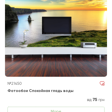
№21450
Фотообои Спокойная гладь воды
75
від
грн
Море