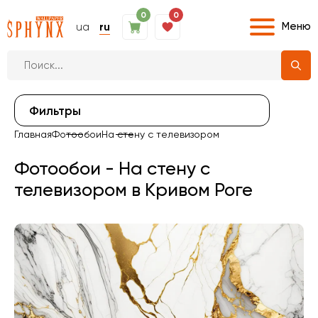
0
0
Меню
ua
ru
Фильтры
Главная
Фотообои
На стену с телевизором
Фотообои - На стену с
телевизором в Кривом Роге