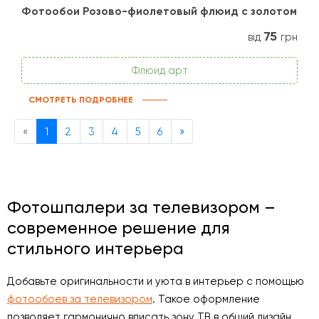
Фотообои Розово-фиолетовый флюид с золотом
75
від
грн
Флюид арт
СМОТРЕТЬ ПОДРОБНЕЕ
Previous
Next
«
1
2
3
4
5
6
»
Фотошпалери за телевизором –
современное решение для
стильного интерьера
Добавьте оригинальности и уюта в интерьер с помощью
фотообоев за телевизором
. Такое оформление
позволяет гармонично вписать зону ТВ в общий дизайн