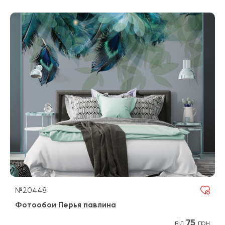
№20448
Фотообои Перья павлина
75
від
грн