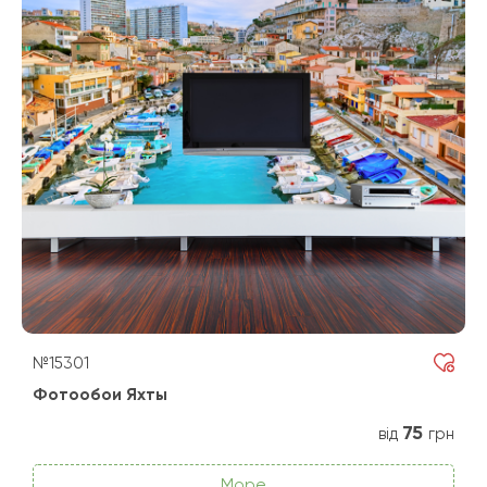
№15301
Фотообои Яхты
75
від
грн
Море