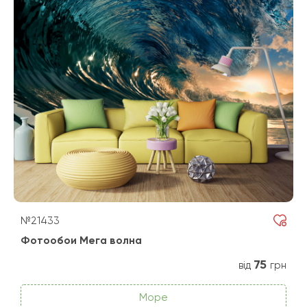
№21433
Фотообои Мега волна
75
від
грн
Море