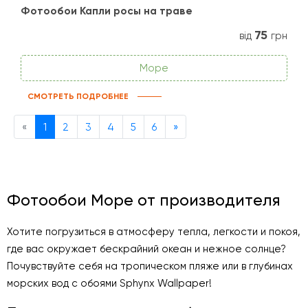
Фотообои Капли росы на траве
75
від
грн
Море
СМОТРЕТЬ ПОДРОБНЕЕ
Previous
Next
«
1
2
3
4
5
6
»
Фотообои Море от производителя
Хотите погрузиться в атмосферу тепла, легкости и покоя,
где вас окружает бескрайний океан и нежное солнце?
Почувствуйте себя на тропическом пляже или в глубинах
морских вод с обоями Sphynx Wallpaper!