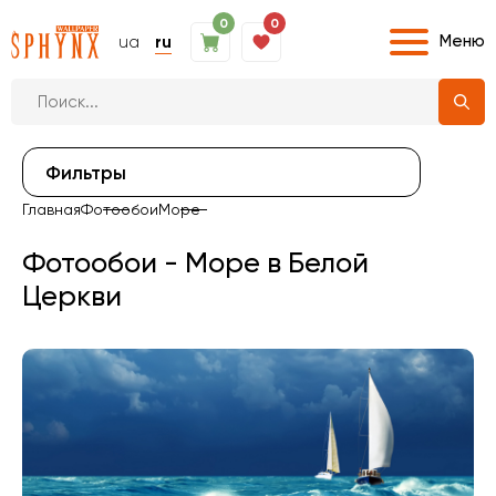
0
0
Меню
ua
ru
Фильтры
Главная
Фотообои
Море
Фотообои - Море в Белой
Церкви