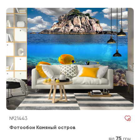
№21443
Фотообои Камяный остров
75
від
грн