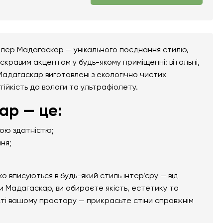
алер Мадагаскар — унікального поєднання стилю,
скравим акцентом у будь-якому приміщенні: вітальні,
 Мадагаскар виготовлені з екологічно чистих
тійкість до вологи та ультрафіолету.
р — це:
ною здатністю;
ня;
вписуються в будь-який стиль інтер’єру — від
 Мадагаскар, ви обираєте якість, естетику та
сті вашому простору — прикрасьте стіни справжнім