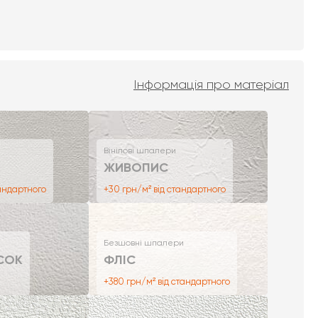
Інформація про матеріал
Вінілові шпалери
ЖИВОПИС
тандартного
+30 грн/м² від стандартного
Безшовні шпалери
СОК
ФЛІС
+380 грн/м² від стандартного