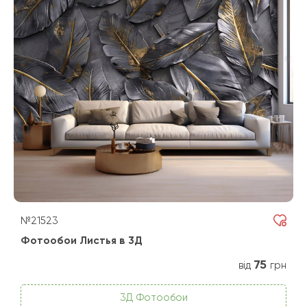
№21523
Фотообои Листья в 3Д
75
від
грн
3Д Фотообои