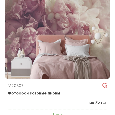
№20307
Фотообои Розовые пионы
75
від
грн
Цветы