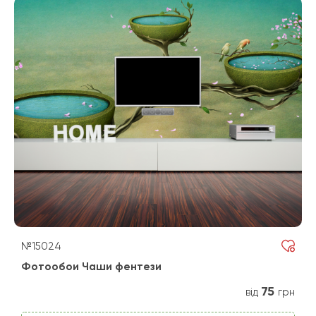
№15024
Фотообои Чаши фентези
75
від
грн