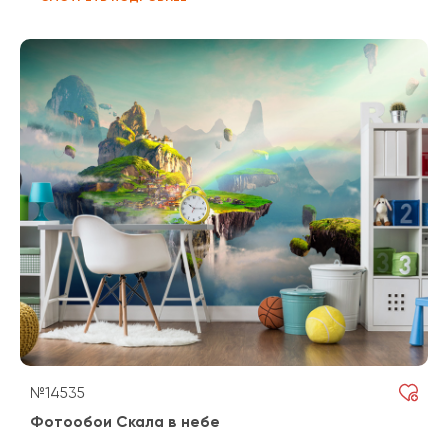
№14535
Фотообои Скала в небе