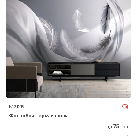
№21519
Фотообои Перья и шаль
75
від
грн