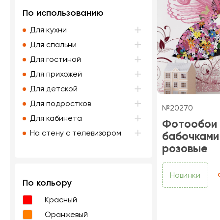
По использованию
Для кухни
Для спальни
Для гостиной
Для прихожей
Для детской
Для подростков
№20270
Для кабинета
Фотообои 
На стену с телевизором
бабочками
розовые
Новинки
По кольору
Красный
Оранжевый