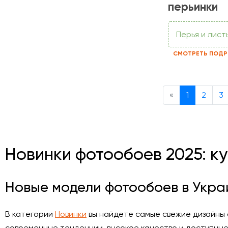
перьинки
Перья и лист
СМОТРЕТЬ ПОДР
Previous
«
1
2
3
Новинки фотообоев 2025: к
Новые модели фотообоев в Укра
В категории
Новинки
вы найдете самые свежие дизайны 
современные тенденции, высокое качество и доступные