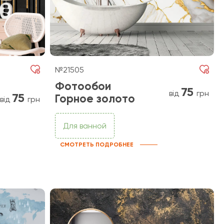
№21505
Фотообои
75
від
грн
75
Горное золото
від
грн
Для ванной
СМОТРЕТЬ ПОДРОБНЕЕ