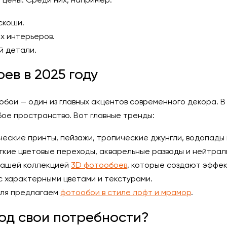
скоши.
х интерьеров.
й детали.
ев в 2025 году
бои — один из главных акцентов современного декора. В
бое пространство. Вот главные тренды:
еские принты, пейзажи, тропические джунгли, водопады 
гкие цветовые переходы, акварельные разводы и нейтрал
нашей коллекцией
3D фотообоев
, которые создают эффе
 с характерными цветами и текстурами.
иля предлагаем
фотообои в стиле лофт и мрамор
.
од свои потребности?