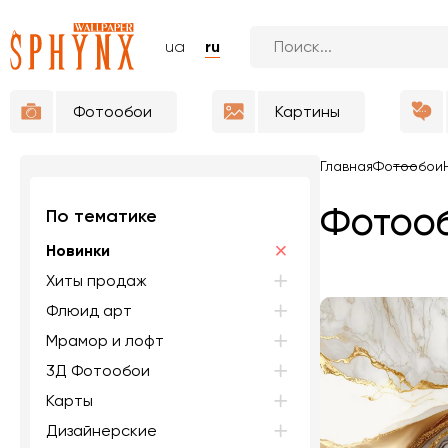
ua
ru
Фотообои
Картины
Главная
Фотообои
Фотооб
По тематике
Новинки
Хиты продаж
Флюид арт
Мрамор и лофт
3Д Фотообои
Карты
Дизайнерские