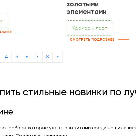
золотыми
элементами
ья
Мрамор и лофт
ОБНЕЕ
СМОТРЕТЬ ПОДРОБНЕЕ
Next
4
5
6
7
8
»
упить стильные новинки по л
ине
фотообоев, которые уже стали хитами среди наших клие
 цены. Среди них, например: