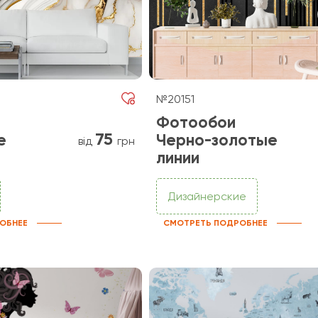
№20151
Фотообои
75
е
Черно-золотые
від
грн
линии
Дизайнерские
ОБНЕЕ
СМОТРЕТЬ ПОДРОБНЕЕ