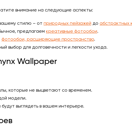
ратите внимание на следующие аспекты:
 вашему стилю – от
природных пейзажей
до
абстрактных 
обычное, предлагаем
креативные фотообои
.
е
фотообои, расширяющие пространство
.
ый выбор для долговечности и легкости ухода.
ynx Wallpaper
лы, которые не выцветают со временем.
дой модели.
 будут выглядеть в вашем интерьере.
оев