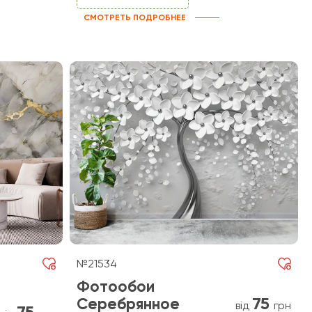
СМОТРЕТЬ ПОДРОБНЕЕ
№21534
Фотообои
75
Серебрянное
від
грн
75