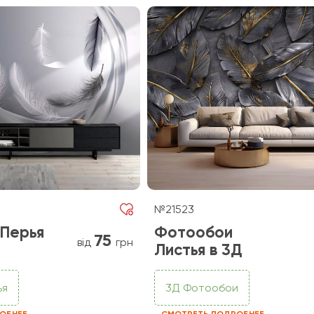
№21523
Перья
Фотообои
75
від
грн
Листья в 3Д
ья
3Д Фотообои