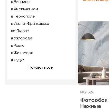
СМОТРЕТЬ ПОДР
в Виннице
в Хмельницком
в Тернополе
в Ивано-Франковске
во Львове
в Ужгороде
в Ровно
в Житомире
в Луцке
Показать все
№21526
Фотообои
Нежные