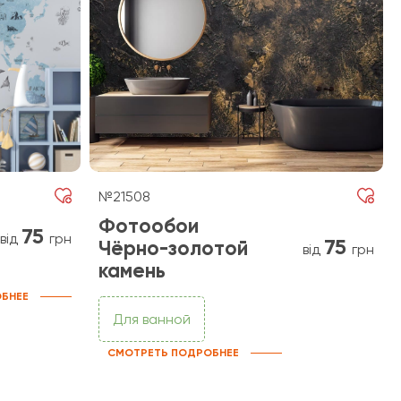
№21508
Фотообои
75
від
грн
75
Чёрно-золотой
від
грн
камень
БНЕЕ
Для ванной
СМОТРЕТЬ ПОДРОБНЕЕ