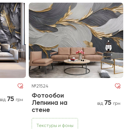
№21524
Фотообои
75
від
грн
75
Лепнина на
від
грн
стене
Текстуры и фоны