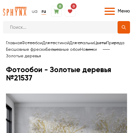
0
0
Меню
ua
ru
Главная
Фотообои
Для гостиной
Для спальни
Цветы
Природа
Бесшовные фрески
Бесшовные обои
Новинки
Золотые деревья
Фотообои - Золотые деревья
№21537