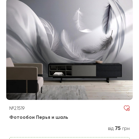
№21519
Фотообои Перья и шаль
75
від
грн