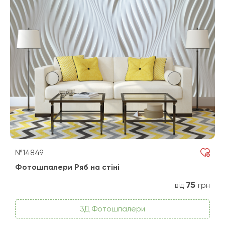
№14849
Фотошпалери Ряб на стіні
75
від
грн
3Д Фотошпалери