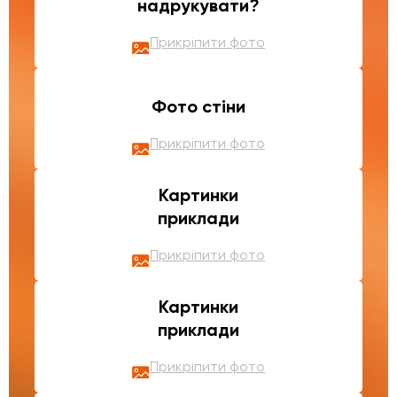
надрукувати?
Прикріпити фото
Фото стіни
Прикріпити фото
Картинки
приклади
Прикріпити фото
Картинки
приклади
Прикріпити фото