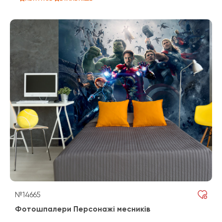
№14665
Фотошпалери Персонажі месників