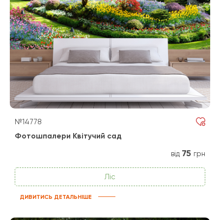
№14778
Фотошпалери Квітучий сад
75
від
грн
Ліс
ДИВИТИСЬ ДЕТАЛЬНІШЕ