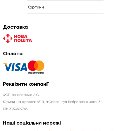
Картини
Доставка
Оплата
Реквізити компанії
ФОП Коцоловська А.С.
Юридична aдреса: 65111, м.Одеса, вул.Добровольського 134
ІПН 3130609765
Наші соціальни мережі