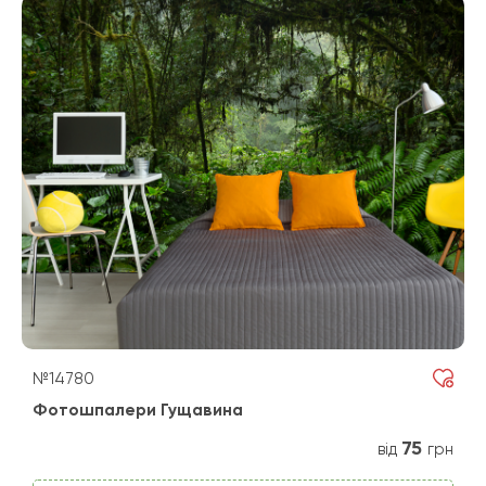
№14780
Фотошпалери Гущавина
75
від
грн