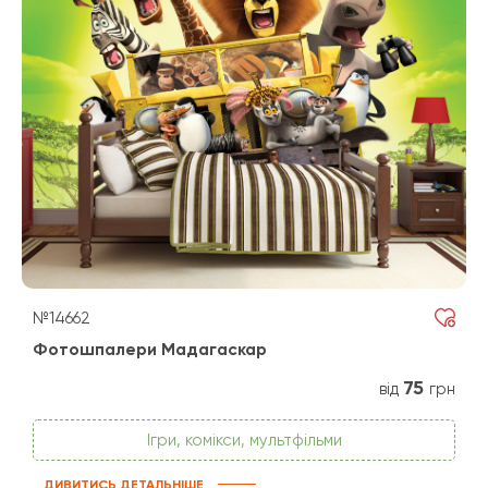
№14662
Фотошпалери Мадагаскар
75
від
грн
Ігри, комікси, мультфільми
ДИВИТИСЬ ДЕТАЛЬНІШЕ