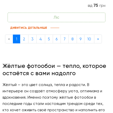
75
від
грн
Ліс
ДИВИТИСЬ ДЕТАЛЬНІШЕ
Previous
Next
«
1
2
3
4
5
6
7
8
9
10
»
Жёлтые фотообои — тепло, которое
остаётся с вами надолго
Жёлтый — это цвет солнца, тепла и радости. В
интерьере он создаёт атмосферу уюта, оптимизма и
вдохновения. Именно поэтому жёлтые фотообои в
последние годы стали настоящим трендом среди тех,
кто хочет оживить своё пространство и наполнить его