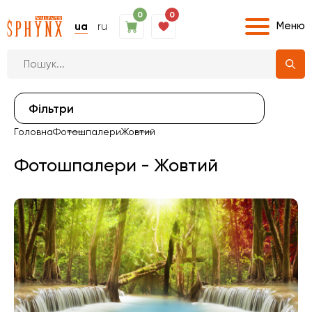
0
0
Меню
ua
ru
Фiльтри
Головна
Фотошпалери
Жовтий
Фотошпалери - Жовтий