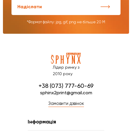
Надіслати
*Формат файлу: jpg, gif, png не більше 20 М
Лідер ринку з
2010 року
+38 (073) 777-60-69
sphinx2print@gmail.com
Замовити дзвінок
Інформація