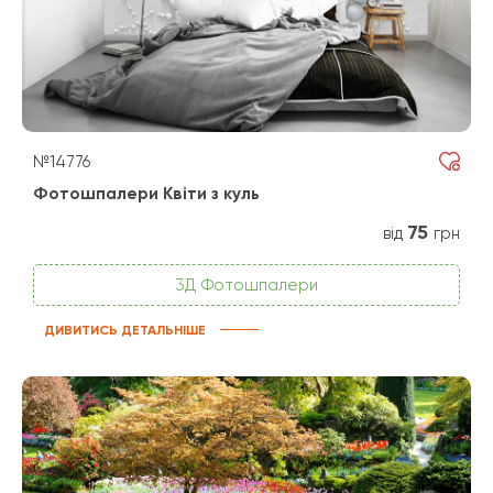
№14776
Фотошпалери Квіти з куль
75
від
грн
3Д Фотошпалери
ДИВИТИСЬ ДЕТАЛЬНІШЕ