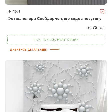
№14671
Фотошпалери Спайдермен, що кидає павутину
75
від
грн
Ігри, комікси, мультфільми
ДИВИТИСЬ ДЕТАЛЬНІШЕ