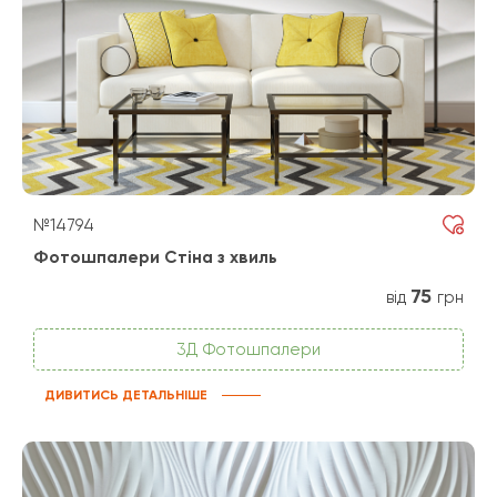
№14794
Фотошпалери Стіна з хвиль
75
від
грн
3Д Фотошпалери
ДИВИТИСЬ ДЕТАЛЬНІШЕ