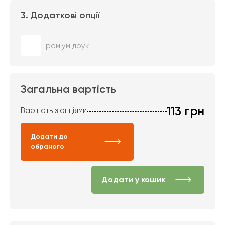
3. Додаткові опції
Преміум друк
Загальна вартість
113
грн
Вартість з опціями
Додати до
обраного
Додати у кошик