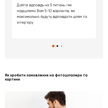
Дайте відповідь на 5 питань і ми
В
надішлемо Вам 5-10 варіантів, які
д
максимально будуть відповідати цілям та
б
інтер'єру
о
с
Як зробити замовлення на фотошпалери та
картини