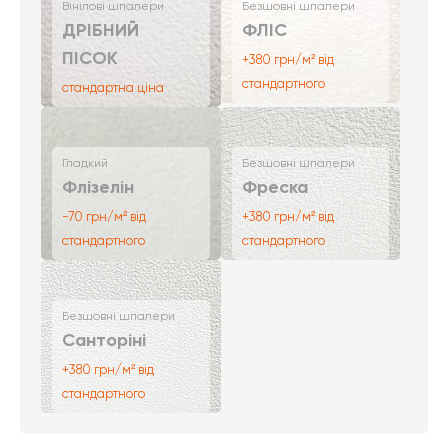
Вінілові шпалери
Безшовні шпалери
ДРІБНИЙ
ФЛІС
ПІСОК
+380 грн/м² від
стандартного
стандартна ціна
Гладкий
Безшовні шпалери
Флізелін
Фреска
-70 грн/м² від
+380 грн/м² від
стандартного
стандартного
Безшовні шпалери
Санторіні
+380 грн/м² від
стандартного