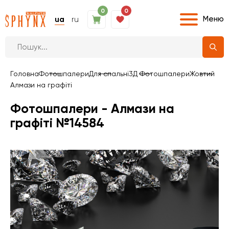
0
0
Меню
ua
ru
Головна
Фотошпалери
Для спальні
3Д Фотошпалери
Жовтий
Алмази на графіті
Фотошпалери - Алмази на
графіті №14584