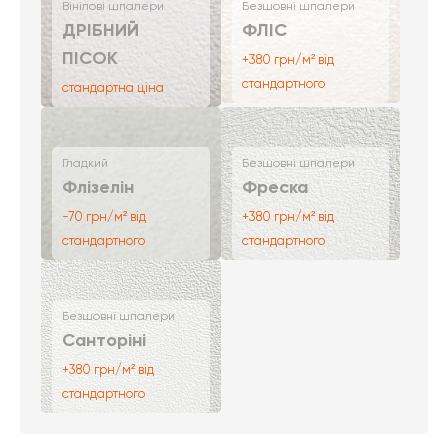
Вінілові шпалери
Безшовні шпалери
ДРІБНИЙ
ФЛІС
ПІСОК
+380 грн/м² від
стандартного
стандартна ціна
Гладкий
Безшовні шпалери
Флізелін
Фреска
-70 грн/м² від
+380 грн/м² від
стандартного
стандартного
Безшовні шпалери
Санторіні
+380 грн/м² від
стандартного