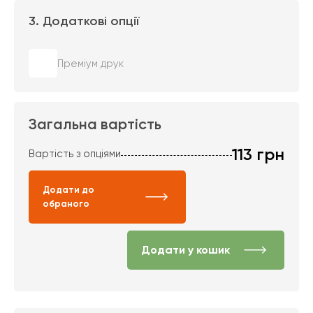
3. Додаткові опції
Преміум друк
Загальна вартість
113
грн
Вартість з опціями
Додати до
обраного
Додати у кошик