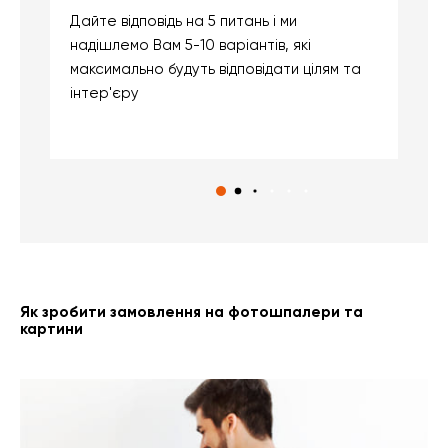
Дайте відповідь на 5 питань і ми
В
надішлемо Вам 5-10 варіантів, які
д
максимально будуть відповідати цілям та
б
інтер'єру
о
с
Як зробити замовлення на фотошпалери та
картини