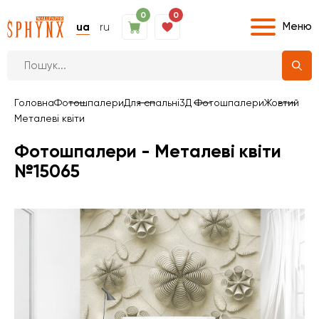
0
0
Меню
ua
ru
Головна
Фотошпалери
Для спальні
3Д Фотошпалери
Жовтий
Металеві квіти
Фотошпалери - Металеві квіти
№15065