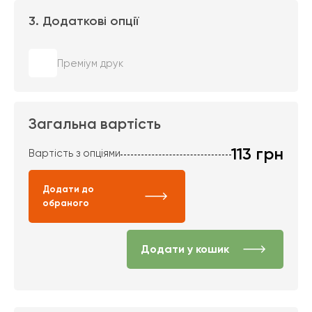
3. Додаткові опції
Преміум друк
Загальна вартість
113
грн
Вартість з опціями
Додати до
обраного
Додати у кошик