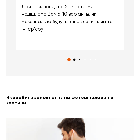
Дайте відповідь на 5 питань і ми
В
надішлемо Вам 5-10 варіантів, які
д
максимально будуть відповідати цілям та
б
інтер'єру
о
с
Як зробити замовлення на фотошпалери та
картини