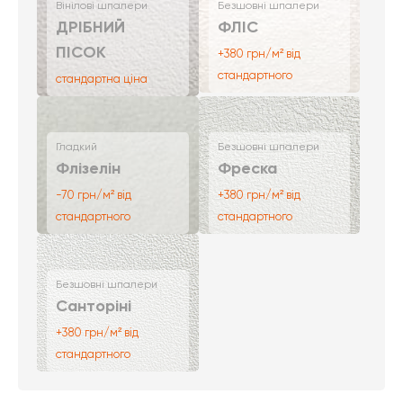
Вінілові шпалери
Безшовні шпалери
ДРІБНИЙ
ФЛІС
ПІСОК
+380 грн/м² від
стандартного
стандартна ціна
Гладкий
Безшовні шпалери
Флізелін
Фреска
-70 грн/м² від
+380 грн/м² від
стандартного
стандартного
Безшовні шпалери
Санторіні
+380 грн/м² від
стандартного