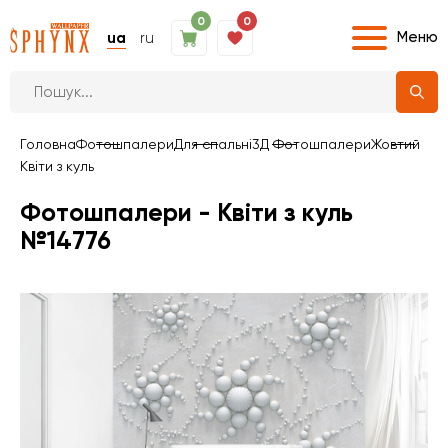
0
0
Меню
ua
ru
Головна
Фотошпалери
Для спальні
3Д Фотошпалери
Жовтий
Квіти з куль
Фотошпалери - Квіти з куль
№14776