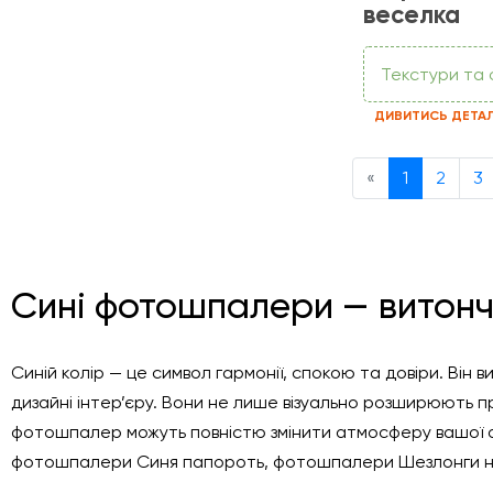
веселка
Текстури та
ДИВИТИСЬ ДЕТА
Previous
«
1
2
3
Сині фотошпалери — витонче
Синій колір — це символ гармонії, спокою та довіри. Він
дизайні інтер’єру. Вони не лише візуально розширюють про
фотошпалер можуть повністю змінити атмосферу вашої о
фотошпалери Синя папороть, фотошпалери Шезлонги на