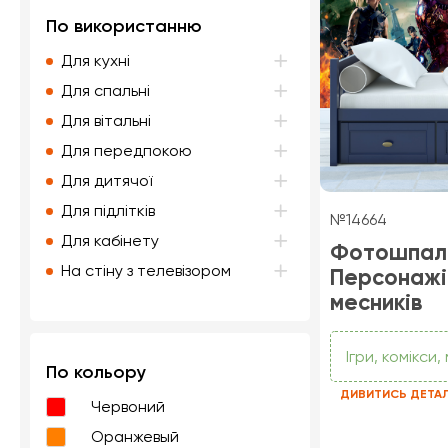
По використанню
Для кухні
Для спальні
Для вітальні
Для передпокою
Для дитячої
Для підлітків
№14664
Для кабінету
Фотошпал
На стіну з телевізором
Персонажі
месників
Ігри, комікси
По кольору
ДИВИТИСЬ ДЕТА
Червоний
Оранжевый