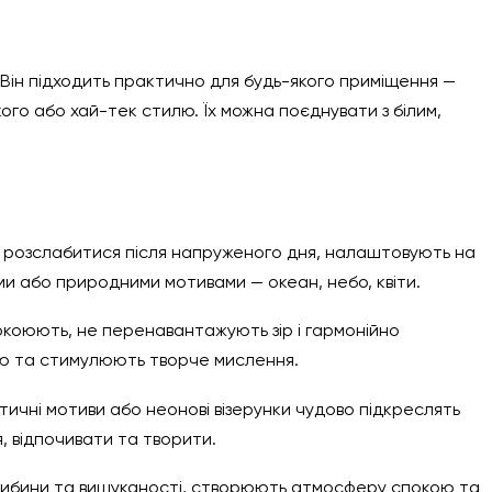
 Він підходить практично для будь-якого приміщення —
ого або хай-тек стилю. Їх можна поєднувати з білим,
ть розслабитися після напруженого дня, налаштовують на
ми або природними мотивами — океан, небо, квіти.
спокоюють, не перенавантажують зір і гармонійно
ію та стимулюють творче мислення.
стичні мотиви або неонові візерунки чудово підкреслять
, відпочивати та творити.
глибини та вишуканості, створюють атмосферу спокою та