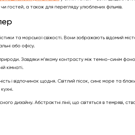
 чи гостей, а також для перегляду улюблених фільмів.
лер
тики та морської свіжості. Вони зображають відомий місто 
льні або офісу.
рироди. Завдяки м’якому контрасту між темно-синім фоно
ій кімнаті.
ність і відпочинок щодня. Світлий пісок, синє море та бла
кухні.
ного дизайну. Абстрактні лінії, що світяться в темряві, с
?