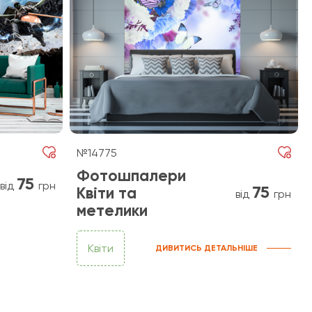
№14775
Фотошпалери
75
від
грн
75
Квіти та
від
грн
метелики
Квіти
ДИВИТИСЬ ДЕТАЛЬНІШЕ