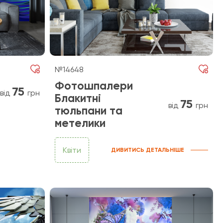
№14648
Фотошпалери
75
від
грн
Блакитні
75
від
грн
тюльпани та
метелики
Квіти
ДИВИТИСЬ ДЕТАЛЬНІШЕ