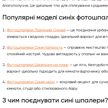
благополуччя. Це ідеальне тло для спілкування з рідними
Популярні моделі синіх фотошпа
Фотошпалери Лазурний Сідней
— це поєднання урбаніс
зливається з водною гладдю. Ідеальний варіант для віта
Фотошпалери Синя папороть
— справжнє мистецтво п
спокійний настрій. Чудово виглядають у спальні чи ванн
Фотошпалери Шезлонги на пляжі
— це літо, безтурбот
варіант ідеально підходить для кімнати відпочинку або 
Фотошпалери Синій неон
— яскравий акцент для сучас
кімнати, студії або стилізованого бару.
З чим поєднувати сині шпалери