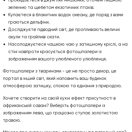
зеленню та щебетом екзотичних птахів.
Купаєтеся в блакитних водах океану, де поряд з вами
граються дельфіни.
Досліджуєте підводний світ, де пропливають величні
акули та грайливі скати.
Насолоджуєтеся чашкою чаю у затишному кріслі, а на
стіні навпроти красується фотошпалери із
зображенням вашого улюбленого улюбленця.
Фотошпалери з тваринами - це не просто декор, це
портал в інший світ, який наповнить ваш будинок
атмосферою затишку, спокою та єднання з природою.
Хочете створити на своїй кухні ефект присутності в
африканській савані? Виберіть фотошпалери із
зображенням лева, що граціозно ступає золотистою
травою.