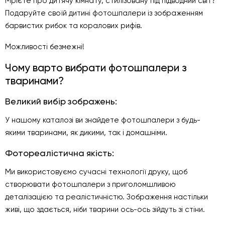
Мрієте про дитячу кімнату, стилізовану під підводний світ?
Подаруйте своїй дитині фотошпалери із зображенням
барвистих рибок та коралових рифів.
Можливості безмежні!
Чому варто вибрати фотошпалери з
тваринами?
Великий вибір зображень:
У нашому каталозі ви знайдете фотошпалери з будь-
якими тваринами, як дикими, так і домашніми.
Фотореалістична якість:
Ми використовуємо сучасні технології друку, щоб
створювати фотошпалери з приголомшливою
деталізацією та реалістичністю. Зображення настільки
живі, що здається, ніби тварини ось-ось зійдуть зі стіни.