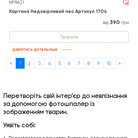
№19631
Картина Недовірливий пес Артикул 1704
390
від
грн
Тварини
ДИВИТИСЬ ДЕТАЛЬНІШЕ
Previous
Next
«
1
2
3
4
5
6
7
8
9
10
»
Перетворіть свій інтер'єр до невпізнання
за допомогою фотошпалер із
зображенням тварин.
Уявіть собі:
Прокидаєтеся в джунглях Амазонки, оточені пишною