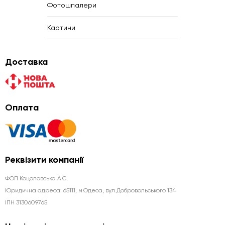
Фотошпалери
Картини
Доставка
Оплата
Реквізити компанії
ФОП Коцоловська А.С.
Юридична aдреса: 65111, м.Одеса, вул.Добровольського 134
ІПН 3130609765