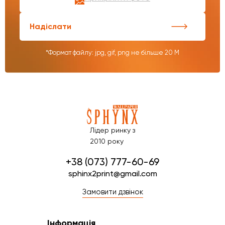
Надіслати
*Формат файлу: jpg, gif, png не більше 20 М
Лідер ринку з
2010 року
+38 (073) 777-60-69
sphinx2print@gmail.com
Замовити дзвінок
Інформація