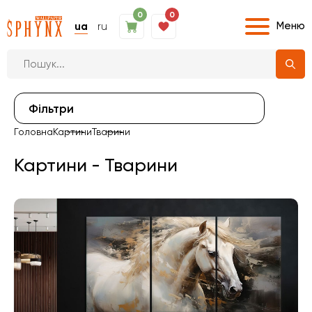
0
0
Меню
ua
ru
Фiльтри
Головна
Картини
Тварини
Картини - Тварини