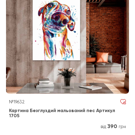
№19632
Картина Безглуздий мальований пес Артикул
1705
390
від
грн