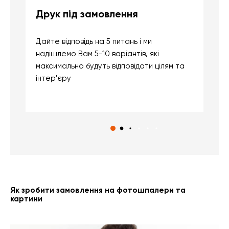
Друк під замовлення
Б
Дайте відповідь на 5 питань і ми
В
надішлемо Вам 5-10 варіантів, які
д
максимально будуть відповідати цілям та
б
інтер'єру
о
с
Як зробити замовлення на фотошпалери та
картини