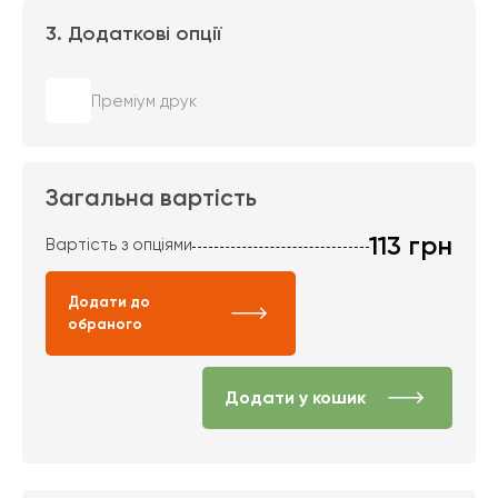
3. Додаткові опції
Преміум друк
Загальна вартість
113
грн
Вартість з опціями
Додати до
обраного
Додати у кошик