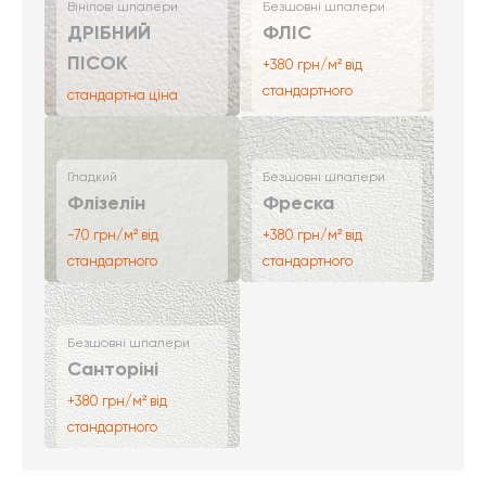
Вінілові шпалери
Безшовні шпалери
ДРІБНИЙ
ФЛІС
ПІСОК
+380 грн/м² від
стандартного
стандартна ціна
Гладкий
Безшовні шпалери
Флізелін
Фреска
-70 грн/м² від
+380 грн/м² від
стандартного
стандартного
Безшовні шпалери
Санторіні
+380 грн/м² від
стандартного