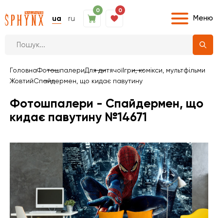
0
0
Меню
ua
ru
Головна
Фотошпалери
Для дитячої
Ігри, комікси, мультфільми
Жовтий
Спайдермен, що кидає павутину
Фотошпалери - Спайдермен, що
кидає павутину №14671