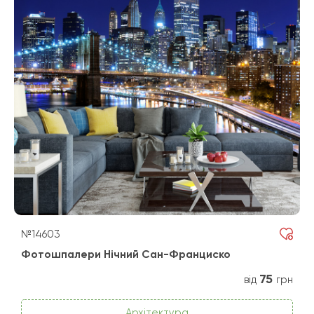
№14603
Фотошпалери Нічний Сан-Франциско
75
від
грн
Архітектура