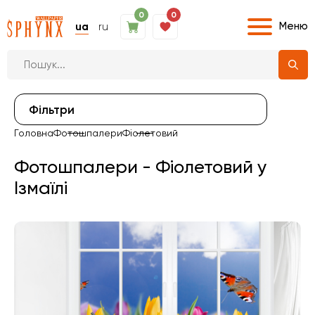
0
0
Меню
ua
ru
Фiльтри
Головна
Фотошпалери
Фіолетовий
Фотошпалери - Фіолетовий у
Ізмаїлі