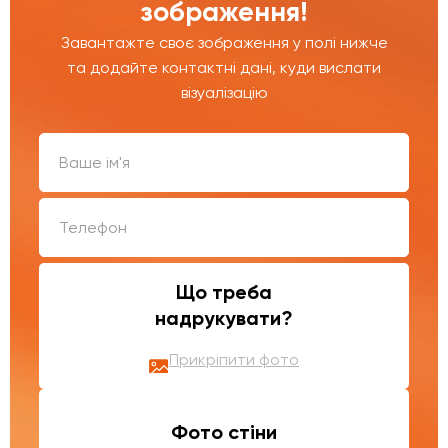
зображення!
Завантажте своє зображення у полі нижче
та додайте контактні дані, куди вислати
візуалізацію
Що треба
надрукувати?
Прикріпити фото
Фото стіни