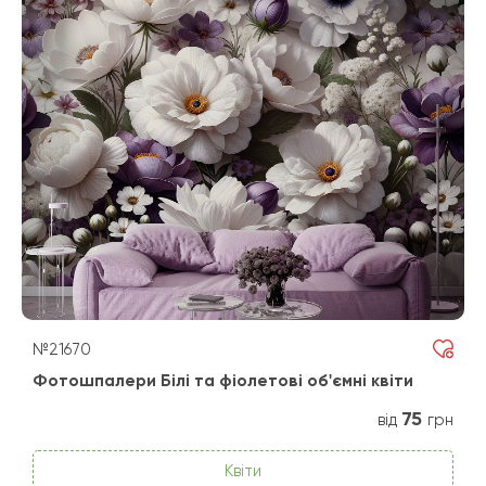
№21670
Фотошпалери Білі та фіолетові об'ємні квіти
75
від
грн
Квіти