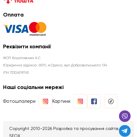
Оплата
Реквізити компанії
ФОП Коцоловська А.С.
Юридична aдреса: 65111, м.Одеса, вул.Добровольського 134
ІПН 3130609765
Наші соціальни мережі
Фотошпалери
Картини
Copyright 2010-2026 Розробка та просування сайтів
SEOX