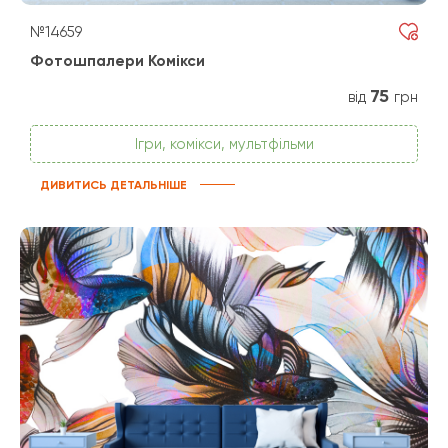
№14659
Фотошпалери Комікси
75
від
грн
Ігри, комікси, мультфільми
ДИВИТИСЬ ДЕТАЛЬНІШЕ