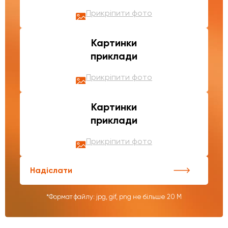
Прикріпити фото
Картинки
приклади
Прикріпити фото
Картинки
приклади
Прикріпити фото
Надіслати
*Формат файлу: jpg, gif, png не більше 20 М