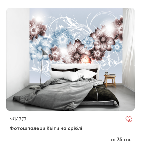
№14777
Фотошпалери Квіти на сріблі
75
від
грн