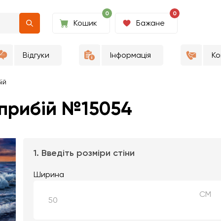
0
0
Кошик
Бажане
Відгуки
Інформація
Ко
ій
 прибій №15054
1. Введіть розміри стіни
Ширина
СМ