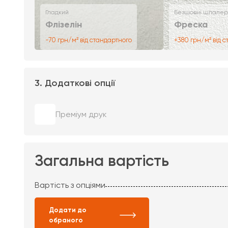
Гладкий
Безшовні шпалер
Флізелін
Фреска
-70 грн/м² від стандартного
+380 грн/м² від 
3. Додаткові опції
Преміум друк
Загальна вартість
Вартість з опціями
Додати до
обраного