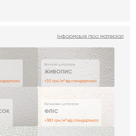
Інформація про матеріал
Вінілові шпалери
ЖИВОПИС
тандартного
+30 грн/м² від стандартного
Безшовні шпалери
СОК
ФЛІС
+380 грн/м² від стандартного