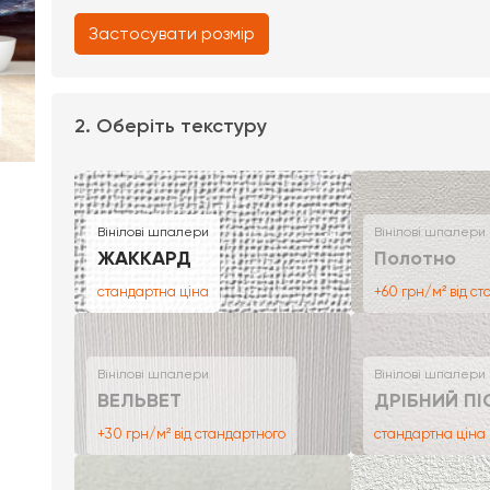
Застосувати розмір
2. Оберіть текстуру
Вінілові шпалери
Вінілові шпалери
ЖАККАРД
Полотно
стандартна ціна
+60 грн/м² від с
Вінілові шпалери
Вінілові шпалери
ВЕЛЬВЕТ
ДРІБНИЙ ПІ
+30 грн/м² від стандартного
стандартна ціна