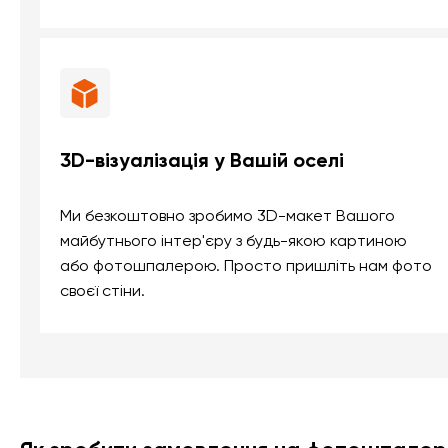
3D-візуалізація у Вашій оселі
Ми безкоштовно зробимо 3D-макет Вашого
майбутнього інтер'єру з будь-якою картиною
або фотошпалерою. Просто пришліть нам фото
своєї стіни.