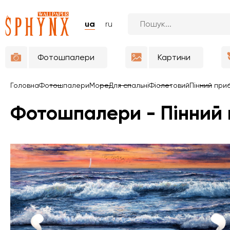
ua
ru
Фотошпалери
Картини
Головна
Фотошпалери
Море
Для спальні
Фіолетовий
Пінний приб
Фотошпалери - Пінний