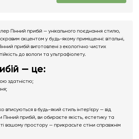
лер Пінний прибій — унікального поєднання стилю,
скравим акцентом у будь-якому приміщенні: вітальні,
Пінний прибій виготовлені з екологічно чистих
тійкість до вологи та ультрафіолету.
бій — це:
ною здатністю;
ня;
вписуються в будь-який стиль інтер’єру — від
Пінний прибій, ви обираєте якість, естетику та
сті вашому простору — прикрасьте стіни справжнім