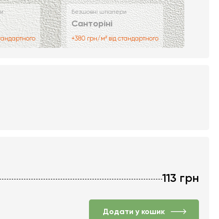
и
Безшовні шпалери
Санторіні
стандартного
+380 грн/м² від стандартного
113
грн
Додати у кошик