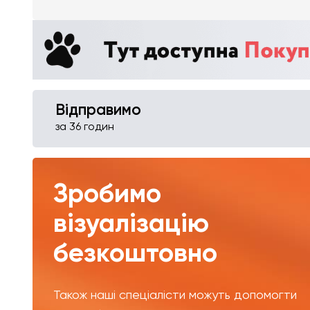
Відправимо
за 36 годин
Зробимо
візуалізацію
безкоштовно
Також наші спеціалісти можуть допомогти