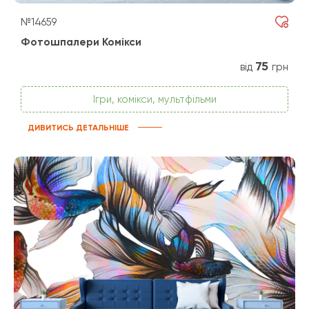
№14659
Фотошпалери Комікси
75
від
грн
Ігри, комікси, мультфільми
ДИВИТИСЬ ДЕТАЛЬНІШЕ