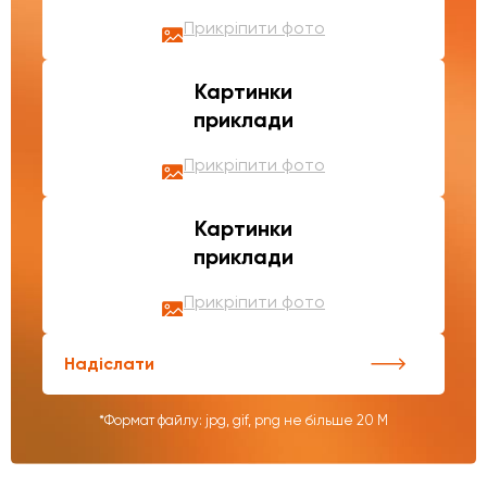
Прикріпити фото
Картинки
приклади
Прикріпити фото
Картинки
приклади
Прикріпити фото
Надіслати
*Формат файлу: jpg, gif, png не більше 20 М