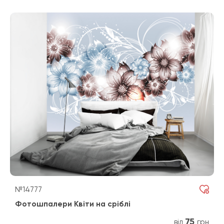
№14777
Фотошпалери Квіти на сріблі
75
від
грн