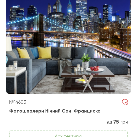
№14603
Фотошпалери Нічний Сан-Франциско
75
від
грн
Архітектура