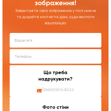
зображення!
Завантажте своє зображення у полі нижче
та додайте контактні дані, куди вислати
візуалізацію
Що треба
надрукувати?
Прикріпити фото
Фото стіни