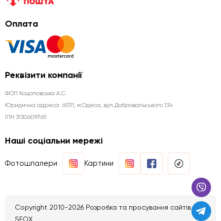
Оплата
Реквізити компанії
ФОП Коцоловська А.С.
Юридична aдреса: 65111, м.Одеса, вул.Добровольського 134
ІПН 3130609765
Наші соціальни мережі
Фотошпалери
Картини
Copyright 2010-2026 Розробка та просування сайтів
SEOX