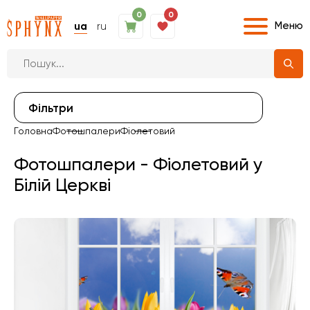
0
0
Меню
ua
ru
Фiльтри
Головна
Фотошпалери
Фіолетовий
Фотошпалери - Фіолетовий у
Білій Церкві