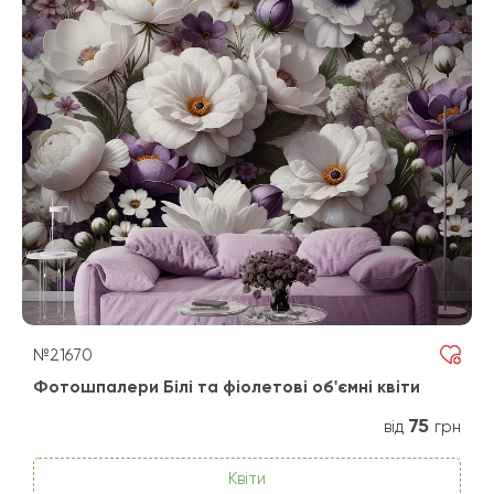
№21670
Фотошпалери Білі та фіолетові об'ємні квіти
75
від
грн
Квіти