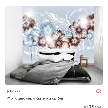
№14777
Фотошпалери Квіти на сріблі
75
від
грн