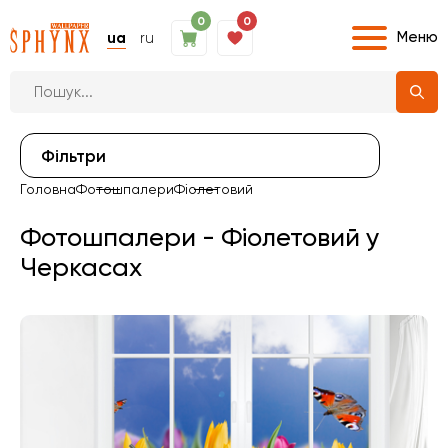
0
0
Меню
ua
ru
Фiльтри
Головна
Фотошпалери
Фіолетовий
Фотошпалери - Фіолетовий у
Черкасах