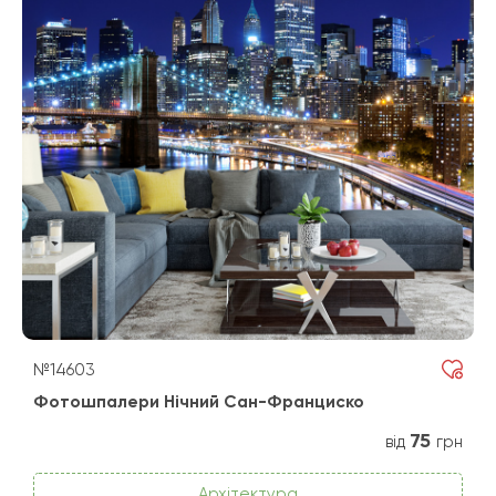
№14603
Фотошпалери Нічний Сан-Франциско
75
від
грн
Архітектура