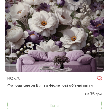
№21670
Фотошпалери Білі та фіолетові об'ємні квіти
75
від
грн
Квіти