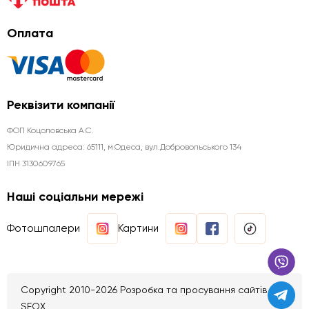
Оплата
Реквізити компанії
ФОП Коцоловська А.С.
Юридична aдреса: 65111, м.Одеса, вул.Добровольського 134
ІПН 3130609765
Наші соціальни мережі
Фотошпалери
Картини
Copyright 2010-2026 Розробка та просування сайтів
SEOX