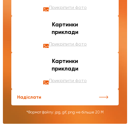
Прикріпити фото
Картинки
приклади
Прикріпити фото
Картинки
приклади
Прикріпити фото
Надіслати
*Формат файлу: jpg, gif, png не більше 20 М