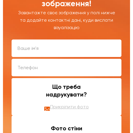
зображення!
Завантажте своє зображення у полі нижче
та додайте контактні дані, куди вислати
візуалізацію
Що треба
надрукувати?
Прикріпити фото
Фото стіни