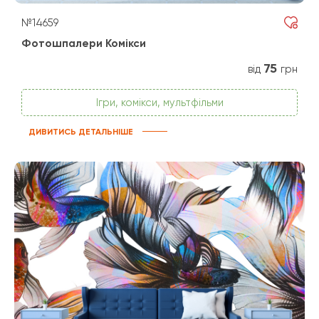
№14659
Фотошпалери Комікси
75
від
грн
Ігри, комікси, мультфільми
ДИВИТИСЬ ДЕТАЛЬНІШЕ