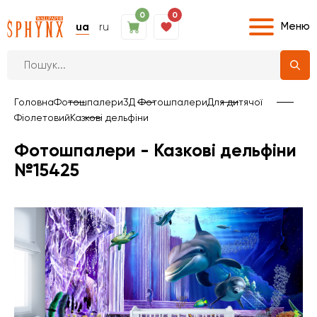
0
0
Меню
ua
ru
Головна
Фотошпалери
3Д Фотошпалери
Для дитячої
Фіолетовий
Казкові дельфіни
Фотошпалери - Казкові дельфіни
№15425