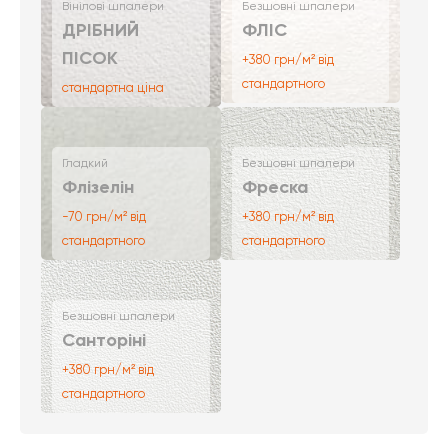
Вінілові шпалери
Безшовні шпалери
ДРІБНИЙ
ФЛІС
ПІСОК
+380 грн/м² від
стандартного
стандартна ціна
Гладкий
Безшовні шпалери
Флізелін
Фреска
-70 грн/м² від
+380 грн/м² від
стандартного
стандартного
Безшовні шпалери
Санторіні
+380 грн/м² від
стандартного