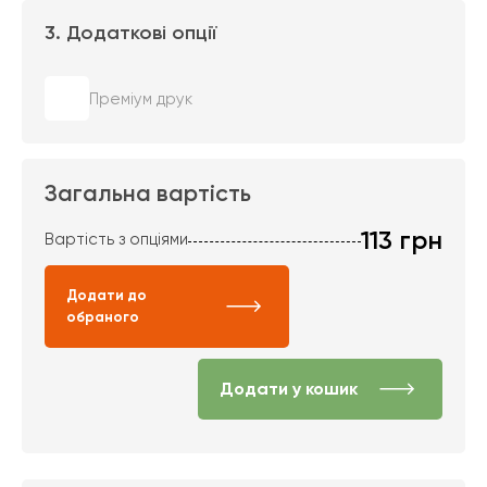
3. Додаткові опції
Преміум друк
Загальна вартість
113
грн
Вартість з опціями
Додати до
обраного
Додати у кошик