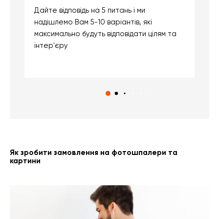
Дайте відповідь на 5 питань і ми
В
надішлемо Вам 5-10 варіантів, які
д
максимально будуть відповідати цілям та
б
інтер'єру
о
с
Як зробити замовлення на фотошпалери та
картини