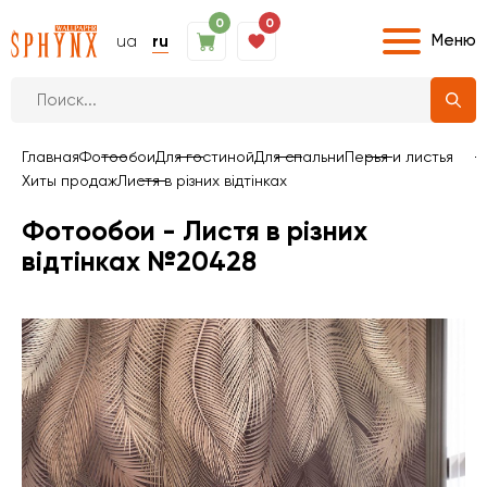
0
0
Меню
ua
ru
Главная
Фотообои
Для гостиной
Для спальни
Перья и листья
Хиты продаж
Листя в різних відтінках
Фотообои - Листя в різних
відтінках №20428