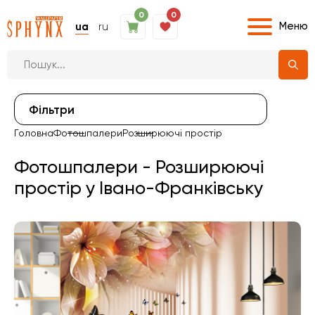
0
0
Меню
ua
ru
Фiльтри
Головна
Фотошпалери
Розширюючі простір
Фотошпалери - Розширюючі
простір у Івано-Франківську