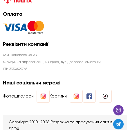
Оплата
Реквізити компанії
ФОП Коцоловська А.С.
Юридична aдреса: 65111, м.Одеса, вул.Добровольського 134
ІПН 3130609765
Наші соціальни мережі
Фотошпалери
Картини
Copyright 2010-2026 Розробка та просування сайтів
SEOX