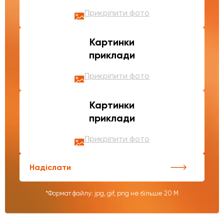
Прикріпити фото
Картинки
приклади
Прикріпити фото
Картинки
приклади
Прикріпити фото
Надіслати
*Формат файлу: jpg, gif, png не більше 20 М