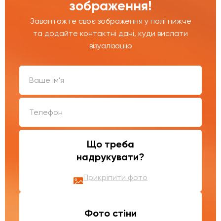
зображення!
Завантажте своє зображення у полі нижче
та додайте контактні дані, куди вислати
візуалізацію
Що треба
надрукувати?
Прикріпити фото
Фото стіни