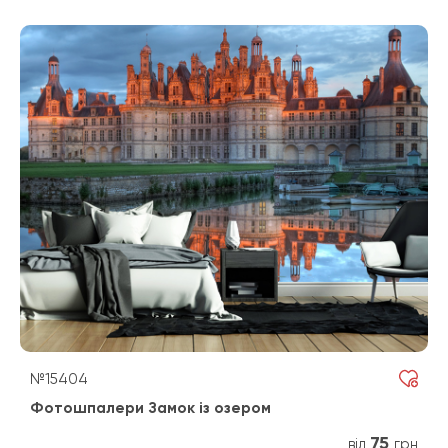
№15404
Фотошпалери Замок із озером
75
від
грн