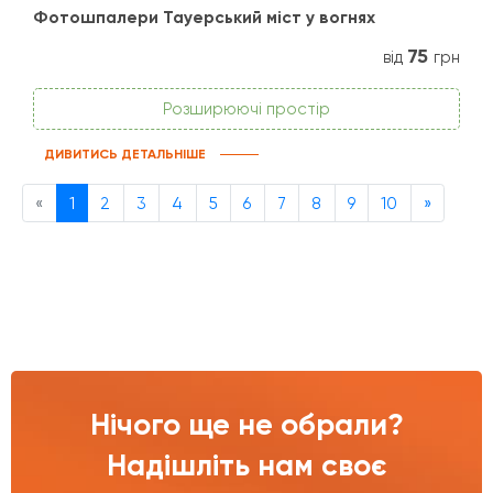
Фотошпалери Тауерський міст у вогнях
75
від
грн
Розширюючі простір
ДИВИТИСЬ ДЕТАЛЬНІШЕ
Previous
Next
«
1
2
3
4
5
6
7
8
9
10
»
Нічого ще не обрали?
Надішліть нам своє