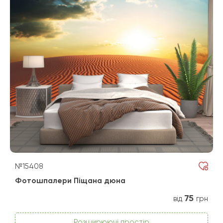
№15408
Фотошпалери Піщана дюна
75
від
грн
Розширюючі простір