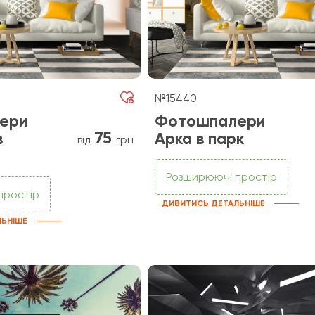
№15440
ери
Фотошпалери
75
в
Арка в парк
від
грн
Розширюючі простір
простір
ДИВИТИСЬ ДЕТАЛЬНІШЕ
ЛЬНІШЕ