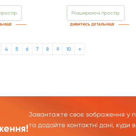
простір
Розширюючі простір
ЛЬНІШЕ
ДИВИТИСЬ ДЕТАЛЬНІШЕ
Next
4
5
6
7
8
9
10
»
Завантажте своє зображення у п
та додайте контактні дані, куди 
ження!