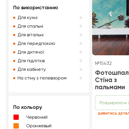
По використанню
Для кухні
Для спальні
Для вітальні
Для передпокою
Для дитячої
Для підлітків
№15432
Для кабінету
Фотошпал
На стіну з телевізором
Стіна з
пальмами
Розширюючі 
По кольору
ДИВИТИСЬ ДЕТА
Червоний
Оранжевый