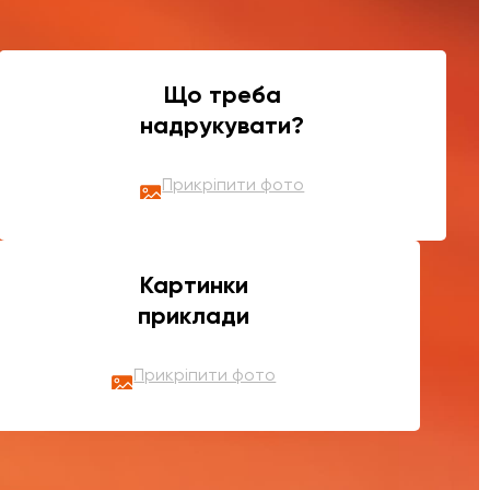
Що треба
надрукувати?
Прикріпити фото
Картинки
приклади
Прикріпити фото