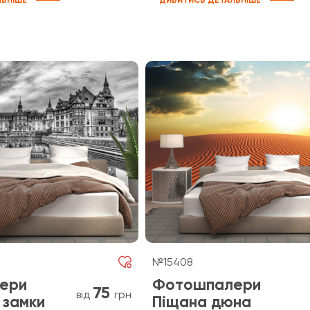
ЛЬНІШЕ
ДИВИТИСЬ ДЕТАЛЬНІШЕ
№15408
ери
Фотошпалери
75
від
грн
 замки
Піщана дюна