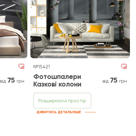
№15421
Фотошпалери
75
75
від
грн
від
грн
Казкові колони
Розширюючі простір
ДИВИТИСЬ ДЕТАЛЬНІШЕ