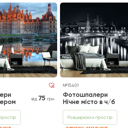
№15401
ери
Фотошпалери
75
від
грн
зером
Нічне місто в ч/б
простір
Розширюючі простір