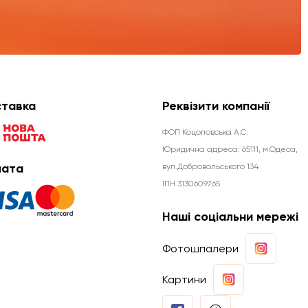
тавка
Реквізити компанії
ФОП Коцоловська А.С.
Юридична aдреса: 65111, м.Одеса,
ата
вул.Добровольського 134
ІПН 3130609765
Наші соціальни мережі
Фотошпалери
Картини