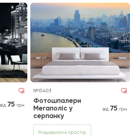
№15403
Фотошпалери
75
від
грн
75
Мегаполіс у
від
грн
серпанку
Розширюючі простір