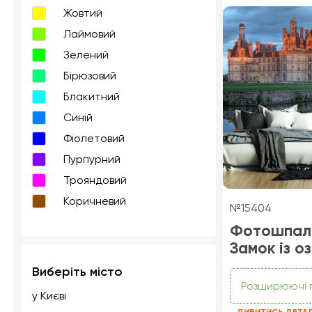
Жовтий
Лаймовий
Зелений
Бірюзовий
Блакитний
Синій
Фіолетовий
Пурпурний
Трояндовий
Коричневий
№15404
Фотошпал
Замок із о
Виберіть місто
Розширюючі 
у Києві