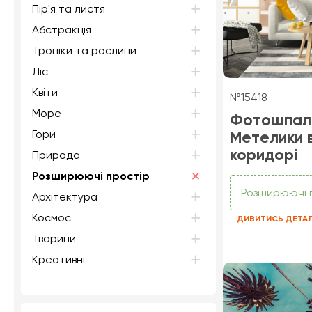
Пір'я та листя
Абстракція
Тропіки та рослини
Ліс
Квіти
№15418
Море
Фотошпал
Гори
Метелики 
коридорі
Природа
Розширюючі простір
Розширюючі 
Архітектура
Космос
ДИВИТИСЬ ДЕТА
Тварини
Креативні