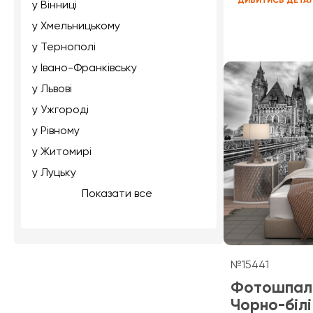
ДИВИТИСЬ ДЕТА
у Вінниці
у Хмельницькому
у Тернополі
у Івано-Франківську
у Львові
у Ужгороді
у Рівному
у Житомирі
у Луцьку
Показати все
№15441
Фотошпал
Чорно-білі