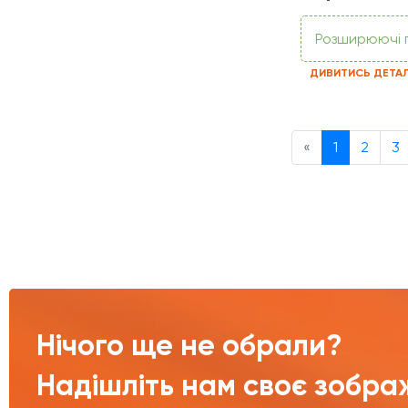
Розширюючі 
ДИВИТИСЬ ДЕТА
Previous
«
1
2
3
Нічого ще не обрали?
Надішліть нам своє зобра