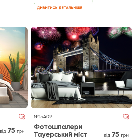
ДИВИТИСЬ ДЕТАЛЬНІШЕ
№15409
Фотошпалери
75
від
грн
75
Тауерський міст
від
грн