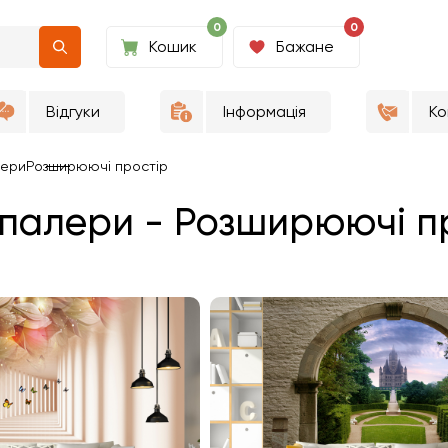
0
0
Кошик
Бажане
Відгуки
Інформація
Ко
ери
Розширюючі простір
алери - Розширюючі пр