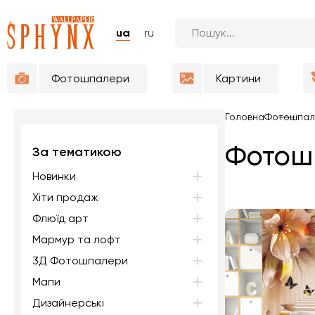
ua
ru
Фотошпалери
Картини
Головна
Фотошпал
Фотошп
За тематикою
Новинки
Хіти продаж
Флюїд арт
Мармур та лофт
3Д Фотошпалери
Мапи
Дизайнерські