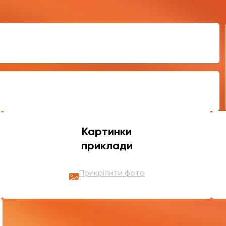
Картинки
приклади
Прикріпити фото