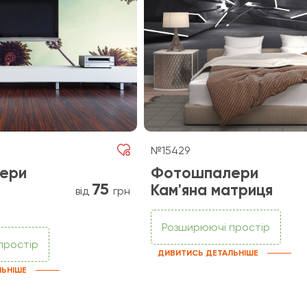
№15429
ери
Фотошпалери
75
Кам'яна матриця
від
грн
Розширюючі простір
простір
ДИВИТИСЬ ДЕТАЛЬНІШЕ
ЛЬНІШЕ