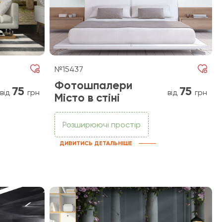
№15437
Фотошпалери
75
75
від
грн
від
грн
Місто в стіні
Розширюючі простір
ДИВИТИСЬ ДЕТАЛЬНІШЕ