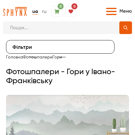
0
0
Меню
ua
ru
Фiльтри
Головна
Фотошпалери
Гори
Фотошпалери - Гори у Івано-
Франківську