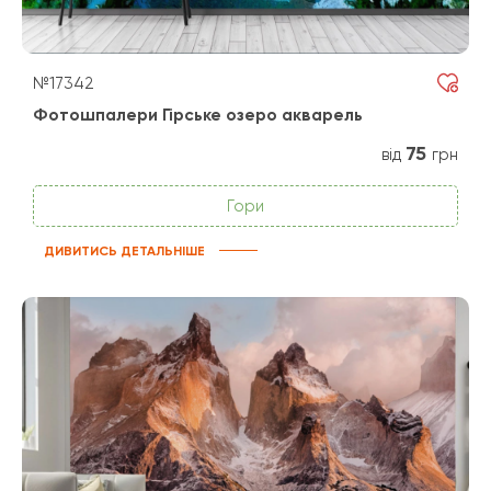
№17342
Фотошпалери Гірське озеро акварель
75
від
грн
Гори
ДИВИТИСЬ ДЕТАЛЬНІШЕ