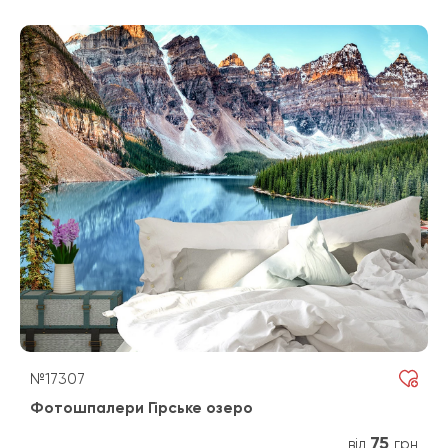
№17307
Фотошпалери Гірське озеро
75
від
грн