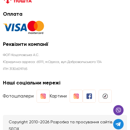
Оплата
Реквізити компанії
ФОП Коцоловська А.С.
Юридична aдреса: 65111, м.Одеса, вул.Добровольського 134
ІПН 3130609765
Наші соціальни мережі
Фотошпалери
Картини
Copyright 2010-2026 Розробка та просування сайтів
SEOX