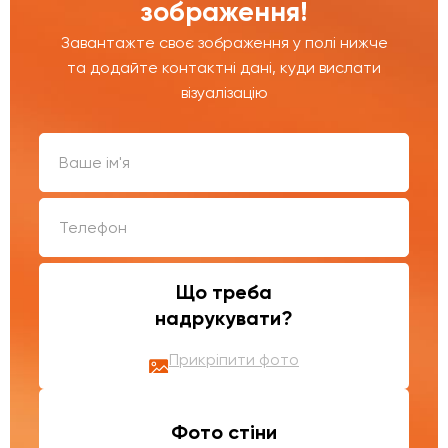
зображення!
Завантажте своє зображення у полі нижче
та додайте контактні дані, куди вислати
візуалізацію
Що треба
надрукувати?
Прикріпити фото
Фото стіни