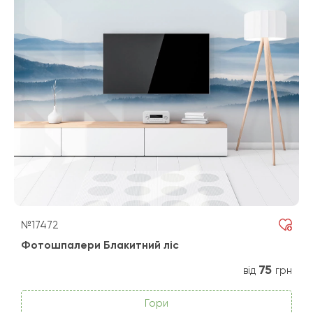
№17472
Фотошпалери Блакитний ліс
75
від
грн
Гори