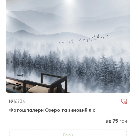
№16734
Фотошпалери Озеро та зимовий ліс
75
від
грн
Гори