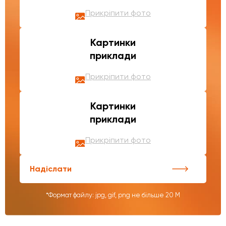
Прикріпити фото
Картинки
приклади
Прикріпити фото
Картинки
приклади
Прикріпити фото
Надіслати
*Формат файлу: jpg, gif, png не більше 20 М