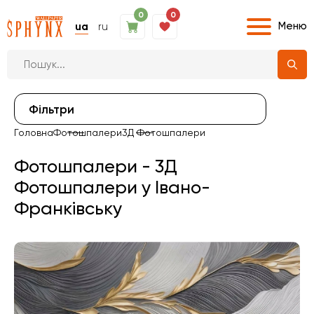
0
0
Меню
ua
ru
Фiльтри
Головна
Фотошпалери
3Д Фотошпалери
Фотошпалери - 3Д
Фотошпалери у Івано-
Франківську