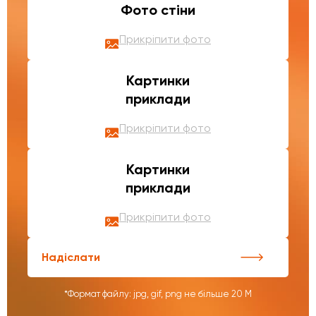
Фото стіни
Прикріпити фото
Картинки
приклади
Прикріпити фото
Картинки
приклади
Прикріпити фото
Надіслати
*Формат файлу: jpg, gif, png не більше 20 М