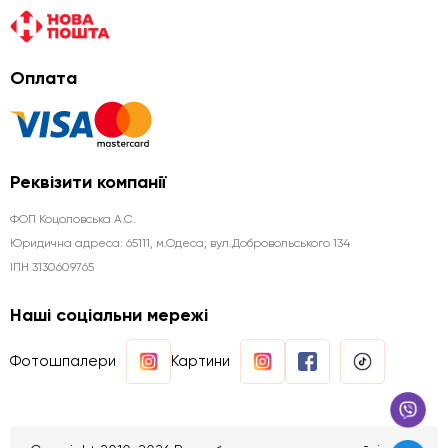
Оплата
Реквізити компанії
ФОП Коцоловська А.С.
Юридична aдреса: 65111, м.Одеса, вул.Добровольського 134
ІПН 3130609765
Наші соціальни мережі
Фотошпалери
Картини