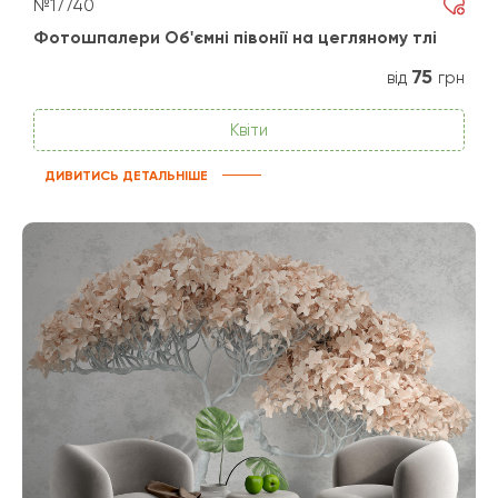
№17740
Фотошпалери Об'ємні півонії на цегляному тлі
75
від
грн
Квіти
ДИВИТИСЬ ДЕТАЛЬНІШЕ