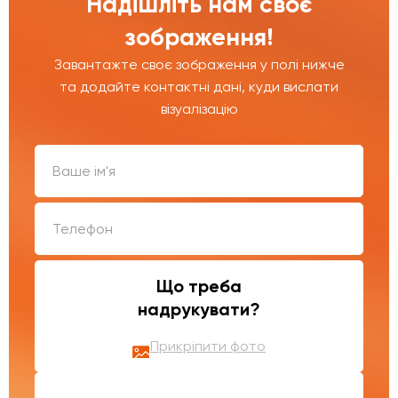
Надішліть нам своє
зображення!
Завантажте своє зображення у полі нижче
та додайте контактні дані, куди вислати
візуалізацію
Що треба
надрукувати?
Прикріпити фото