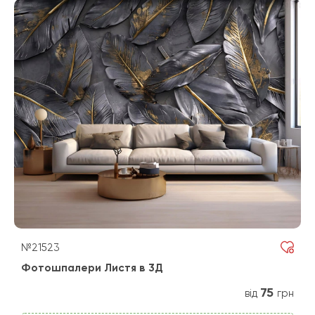
№21523
Фотошпалери Листя в 3Д
75
від
грн