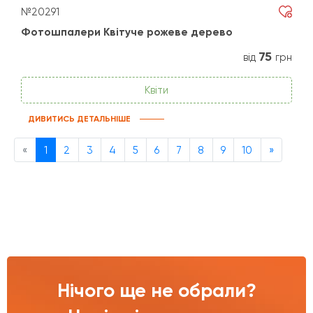
№20291
Фотошпалери Квітуче рожеве дерево
75
від
грн
Квіти
ДИВИТИСЬ ДЕТАЛЬНІШЕ
Previous
Next
«
1
2
3
4
5
6
7
8
9
10
»
Нічого ще не обрали?