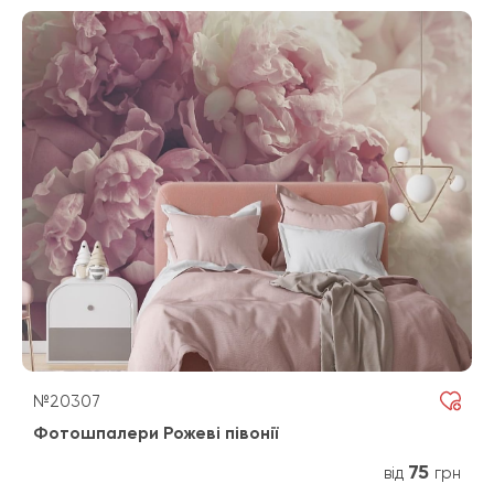
№20307
Фотошпалери Рожеві півонії
75
від
грн