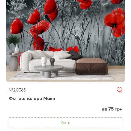
№20365
Фотошпалери Маки
75
від
грн
Квіти